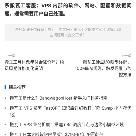
系搬瓦工客服；VPS 内部的软件、网站、配置和数据问
题，通常需要用户自己处理。
未经允许不得转载：
搬瓦工中文网
»
搬瓦工客服支持范围详解：哪
些问题可以提交工单？
上一篇
下一篇
搬瓦工月付改年付会涨价吗？续
搬瓦工硬盘I/O限制详解：
费周期价格变化说明
100MiB/s规则、触发场景与监
控方法
相关推荐
搬瓦工是什么？BandwagonHost 新手入门科普指南
搬瓦工 VPS 部署 FastGPT 知识库详细教程（附 Swap 小内存优
化）
搬瓦工 VPS 业务扩展：搭建 n8n 调度节点与边缘小模型环境
搬瓦工日本大阪软银限量版：$79.99/年 配置翻倍