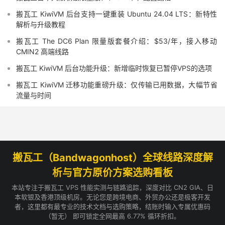
搬瓦工 KiwiVM 后台支持一键重装 Ubuntu 24.04 LTS：新特性
解析与升级教程
搬瓦工 The DC6 Plan 限量版套餐介绍：$53/年，接入移动
CMIN2 高端线路
搬瓦工 KiwiVM 后台功能升级：新增临时恢复已暂停VPS的选项
搬瓦工 KiwiVM 迁移功能重磅升级：仅传输已用数据，大幅节省
流量与时间
搬瓦工（Bandwagonhost）全球线路深度解
析与官方原价方案选购看板
本站专注于搬瓦工 VPS 性能实测与链路追踪，深度对比 CN2 GIA、日
本软银及香港顶级机房。无论您是跨境电商、外贸办公还是极客开发
者，这里都有最专业的技术文档与选购策略，结账时输入专属优惠码
（暂无） 即可锁定全网最高 6.77% 循环折扣。