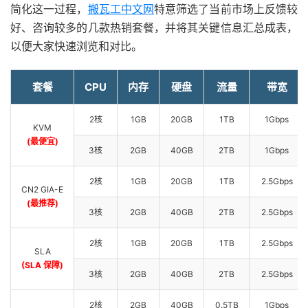
简化这一过程，
搬瓦工中文网
特意筛选了当前市场上反馈较
好、咨询较多的几款热销套餐，并将其关键信息汇总成表，
以便大家快速浏览和对比。
套餐
CPU
内存
硬盘
流量
带宽
2核
1GB
20GB
1TB
1Gbps
KVM
(最便宜)
3核
2GB
40GB
2TB
1Gbps
2核
1GB
20GB
1TB
2.5Gbps
CN2 GIA-E
(最推荐)
3核
2GB
40GB
2TB
2.5Gbps
2核
1GB
20GB
1TB
2.5Gbps
SLA
(SLA 保障)
3核
2GB
40GB
2TB
2.5Gbps
2核
2GB
40GB
0.5TB
1Gbps