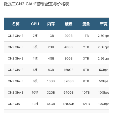
搬瓦工CN2 GIA-E套餐配置与价格表：
名称
CPU
内存
硬盘
流量
带宽
CN2 GIA-E
2核
1GB
20GB
1TB
2.5Gbps
CN2 GIA-E
3核
2GB
40GB
2TB
2.5Gbps
CN2 GIA-E
4核
4GB
80GB
3TB
2.5Gbps
CN2 GIA-E
6核
8GB
160GB
5TB
5Gbps
CN2 GIA-E
8核
16GB
320GB
8TB
5Gbps
CN2 GIA-E
10核
32GB
640GB
10TB
10Gbps
CN2 GIA-E
12核
64GB
1280GB
12TB
10Gbps