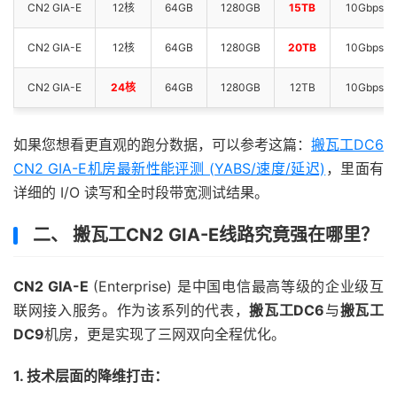
CN2 GIA-E
12核
64GB
1280GB
15TB
10Gbps
CN2 GIA-E
12核
64GB
1280GB
20TB
10Gbps
CN2 GIA-E
24核
64GB
1280GB
12TB
10Gbps
如果您想看更直观的跑分数据，可以参考这篇：
搬瓦工DC6
CN2 GIA-E机房最新性能评测 (YABS/速度/延迟)
，里面有
详细的 I/O 读写和全时段带宽测试结果。
二、 搬瓦工CN2 GIA-E线路究竟强在哪里？
CN2 GIA-E
(Enterprise) 是中国电信最高等级的企业级互
联网接入服务。作为该系列的代表，
搬瓦工DC6
与
搬瓦工
DC9
机房，更是实现了三网双向全程优化。
1. 技术层面的降维打击：