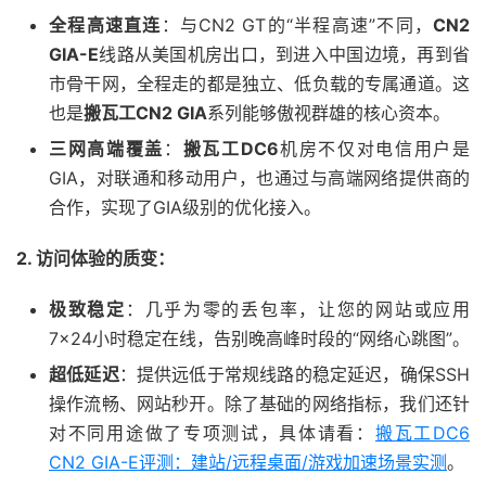
全程高速直连
：与CN2 GT的“半程高速”不同，
CN2
GIA-E
线路从美国机房出口，到进入中国边境，再到省
市骨干网，全程走的都是独立、低负载的专属通道。这
也是
搬瓦工CN2 GIA
系列能够傲视群雄的核心资本。
三网高端覆盖
：
搬瓦工DC6
机房不仅对电信用户是
GIA，对联通和移动用户，也通过与高端网络提供商的
合作，实现了GIA级别的优化接入。
2. 访问体验的质变：
极致稳定
：几乎为零的丢包率，让您的网站或应用
7×24小时稳定在线，告别晚高峰时段的“网络心跳图”。
超低延迟
：提供远低于常规线路的稳定延迟，确保SSH
操作流畅、网站秒开。除了基础的网络指标，我们还针
对不同用途做了专项测试，具体请看：
搬瓦工DC6
CN2 GIA-E评测：建站/远程桌面/游戏加速场景实测
。