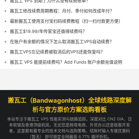
搬瓦工 VPS 到期了为什么没有续费账单？
搬瓦工修改续费周期教程：月付、季付如何改成年付？
最新搬瓦工使用支付宝扫码续费教程（扫一扫付款更方便）
搬瓦工$19.99/年传家宝还值得续费吗？
在账户有余额的情况下怎么取消搬瓦工VPS自动续费？
搬瓦工VPS忘记续费被取消后的VPS还能恢复吗？
搬瓦工 VPS 能提前续费吗？Add Funds 账户余额充值说明
搬瓦工（Bandwagonhost）全球线路深度解
析与官方原价方案选购看板
本站专注于搬瓦工 VPS 性能实测与链路追踪，深度对比 CN2 GIA、日
本软银及香港顶级机房。无论您是跨境电商、外贸办公还是极客开发
者，这里都有最专业的技术文档与选购策略，结账时输入专属优惠码
（暂无） 即可锁定全网最高 6.77% 循环折扣。