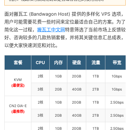
面对搬瓦工 (Bandwagon Host) 提供的多样化 VPS 选项，
用户可能需要花费一些时间来定位最适合自己的方案。为了
简化这一过程，
搬瓦工中文网
特意筛选了当前市场上反馈较
好、咨询较多的几款热销套餐，并将其关键信息汇总成表，
以便大家快速浏览和对比。
套餐
CPU
内存
硬盘
流量
带宽
2核
1GB
20GB
1TB
1Gbps
KVM
(最便宜)
3核
2GB
40GB
2TB
1Gbps
2核
1GB
20GB
1TB
2.5Gbps
CN2 GIA-E
(最推荐)
3核
2GB
40GB
2TB
2.5Gbps
2核
1GB
20GB
1TB
2.5Gbps