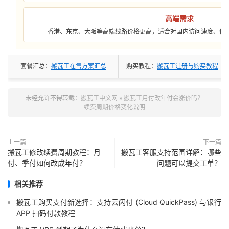
高端需求
香港、东京、大阪等高端线路价格更高，适合对国内访问速度、低
套餐汇总：
搬瓦工在售方案汇总
购买教程：
搬瓦工注册与购买教程
未经允许不得转载：
搬瓦工中文网
»
搬瓦工月付改年付会涨价吗？
续费周期价格变化说明
上一篇
下一篇
搬瓦工修改续费周期教程：月
搬瓦工客服支持范围详解：哪些
付、季付如何改成年付？
问题可以提交工单？
相关推荐
搬瓦工购买支付新选择：支持云闪付 (Cloud QuickPass) 与银行
APP 扫码付款教程