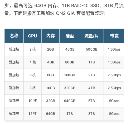
步，最高可选 64GB 内存、1TB RAID-10 SSD、8TB 月流
量。下面是搬瓦工新加坡 CN2 GIA 套餐配置整理：
名称
CPU
内存
硬盘
流量/月
带宽
新加坡
2 核
2GB
40GB
500GB
1.5Gbps
新加坡
4 核
4GB
80GB
1TB
1.5Gbps
新加坡
6 核
8GB
160GB
2TB
2.5Gbps
新加坡
8 核
16GB
320GB
4TB
2.5Gbps
新加坡
10 核
32GB
640GB
6TB
5Gbps
新加坡
12 核
64GB
1TB
8TB
5Gbps