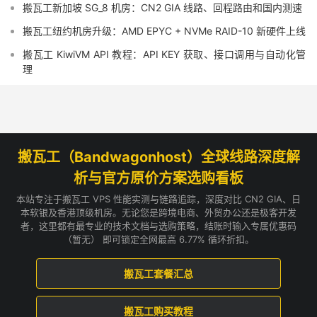
搬瓦工新加坡 SG_8 机房：CN2 GIA 线路、回程路由和国内测速
搬瓦工纽约机房升级：AMD EPYC + NVMe RAID-10 新硬件上线
搬瓦工 KiwiVM API 教程：API KEY 获取、接口调用与自动化管
理
搬瓦工（Bandwagonhost）全球线路深度解
析与官方原价方案选购看板
本站专注于搬瓦工 VPS 性能实测与链路追踪，深度对比 CN2 GIA、日
本软银及香港顶级机房。无论您是跨境电商、外贸办公还是极客开发
者，这里都有最专业的技术文档与选购策略，结账时输入专属优惠码
（暂无） 即可锁定全网最高 6.77% 循环折扣。
搬瓦工套餐汇总
搬瓦工购买教程