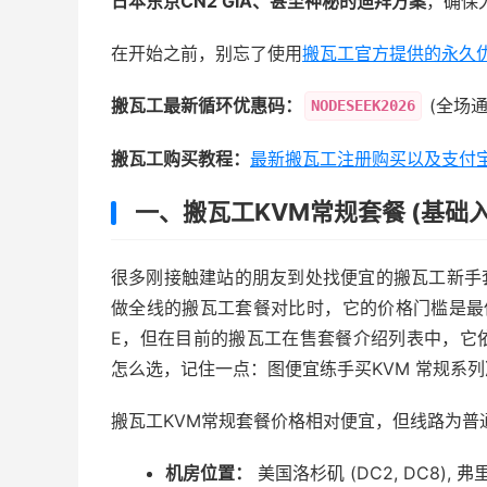
日本东京CN2 GIA、甚至神秘的迪拜方案
，确保
在开始之前，别忘了使用
搬瓦工官方提供的永久
搬瓦工最新循环优惠码：
(全场通
NODESEEK2026
搬瓦工购买教程：
最新搬瓦工注册购买以及支付
一、搬瓦工KVM常规套餐 (基础
很多刚接触建站的朋友到处找便宜的搬瓦工新手
做全线的搬瓦工套餐对比时，它的价格门槛是最低
E，但在目前的搬瓦工在售套餐介绍列表中，它
怎么选，记住一点：图便宜练手买KVM 常规系
搬瓦工KVM常规套餐价格相对便宜，但线路为普
机房位置：
美国洛杉矶 (DC2, DC8), 