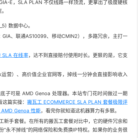
A-E，SLA PLAN 不仅线路一样顶流，更拿出了极度硬核
症。
A_5) 数据中心。
GIA、联通AS10099、移动CMIN2），多路冗余，主打一
的 SLA 在线率
，达不到直接赔付使用时长。更狠的是，它支
。
Tok运营）、高价值企业官网等，掉线一分钟会直接影响收入
底子可是 AMD Genoa 处理器。本站专门花时间做过一期
看这篇实操：
搬瓦工 ECOMMERCE SLA PLAN 套餐极限评
MD Genoa 性能
，看完你就知道这机器算力有多狠。
工新手套餐。在所有的搬瓦工套餐对比中，它的硬件冗余和
“永不掉线”的网络保险和免费换IP特权。如果你的业务很