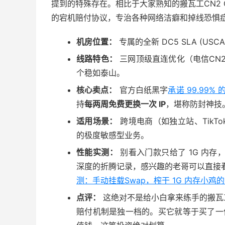
提到的特殊存在。相比于大家熟知的搬瓦工CN2 GI
的宕机赔付协议，专治各种网络洁癖和掉线恐惧
机房位置：
专属的全新 DC5 SLA (USC
线路特色：
三网顶级直连优化（电信CN2 
个稳如泰山。
核心卖点：
官方白纸黑字
承诺 99.99% 
持
每两周免费更换一次 IP
，堪称防封神技
适用场景：
跨境电商（如独立站、Tik
的极度敏感型业务。
性能实测：
别看入门款只给了 1G 内存，
深度的折腾记录，感兴趣的老哥可以直接
测：手动挂载Swap，榨干 1G 内存小鸡的 A
点评：
这绝对不是给小白拿来练手的搬瓦
赔付机制是独一档的。买它就等于买了一份