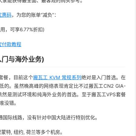
大家能获得最全面、最客观的购买参考。
优惠码
，为您的账单“减负”：
用，可享6.77%折扣)
宝付款教程
入门与海外业务)
套餐，目前这个
搬瓦工 KVM 常规系列
绝对是入门首选。在
的。虽然晚高峰的网络表现肯定比不过搬瓦工CN2 GIA-
依然是测试环境和纯海外业务的首选。至于搬瓦工VPS套餐
列准没错。
通国际线路，没有针对中国大陆进行特别优化。
弗里蒙特, 纽约, 荷兰等多个机房。