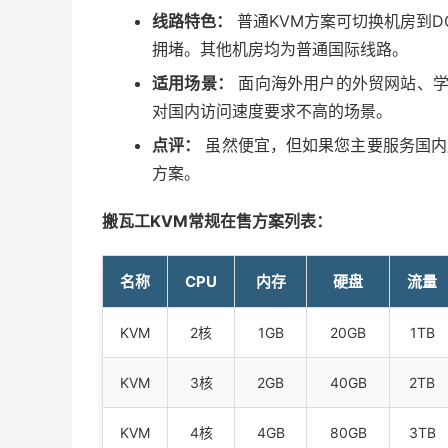
线路特色：
普通KVM方案可切换机房到DC
拥堵。其他机房均为普通国际线路。
适用场景：
面向海外用户的外贸网站、学习
对国内访问速度要求不高的场景。
点评：
虽然便宜，但如果您主要服务国内
方案。
搬瓦工KVM常规在售方案列表：
名称
CPU
内存
硬盘
流量
KVM
2核
1GB
20GB
1TB
KVM
3核
2GB
40GB
2TB
KVM
4核
4GB
80GB
3TB