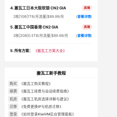
4. 搬瓦工日本大阪软银 CN2 GIA
高端
2核|1GB|1TB/月流量|$89.99/月
(
套餐详情
)
5. 搬瓦工中国香港 CN2 GIA
高端
2核|2GB|0.5TB/月流量|$89.99/月
(
套餐详情
)
5. 所有方案：
《搬瓦工方案大全》
搬瓦工新手教程
购买
《搬瓦工购买教程》
续费
《搬瓦工续费与自动续费指南》
机房
《搬瓦工机房选择详解与建议》
迁移
《免费更换IP与机房迁移》
登录
《如何登录KiwiVM后台管理面板》