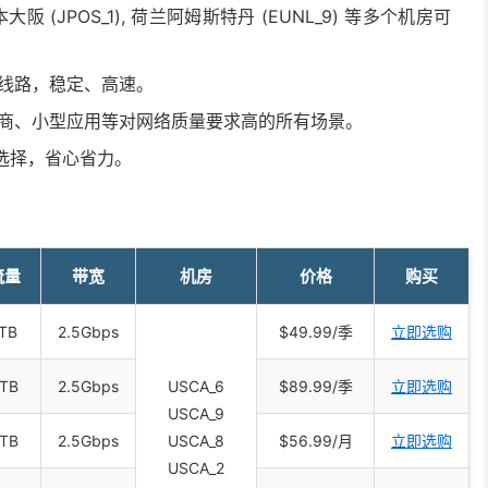
本大阪 (JPOS_1), 荷兰阿姆斯特丹 (EUNL_9) 等多个机房可
线路，稳定、高速。
商、小型应用等对网络质量要求高的所有场景。
选择，省心省力。
流量
带宽
机房
价格
购买
TB
2.5Gbps
$49.99/季
立即选购
TB
2.5Gbps
USCA_6
$89.99/季
立即选购
USCA_9
TB
2.5Gbps
USCA_8
$56.99/月
立即选购
USCA_2