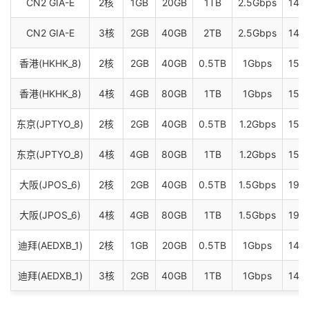
CN2 GIA-E
2核
1GB
20GB
1TB
2.5Gbps
14个
CN2 GIA-E
3核
2GB
40GB
2TB
2.5Gbps
14个
香港(HKHK_8)
2核
2GB
40GB
0.5TB
1Gbps
15个
香港(HKHK_8)
4核
4GB
80GB
1TB
1Gbps
15个
东京(JPTYO_8)
2核
2GB
40GB
0.5TB
1.2Gbps
15个
东京(JPTYO_8)
4核
4GB
80GB
1TB
1.2Gbps
15个
大阪(JPOS_6)
2核
2GB
40GB
0.5TB
1.5Gbps
19个
大阪(JPOS_6)
4核
4GB
80GB
1TB
1.5Gbps
19个
迪拜(AEDXB_1)
2核
1GB
20GB
0.5TB
1Gbps
14个
迪拜(AEDXB_1)
3核
2GB
40GB
1TB
1Gbps
14个