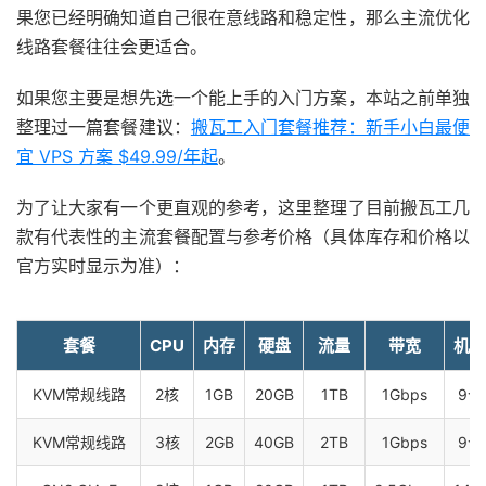
果您已经明确知道自己很在意线路和稳定性，那么主流优化
线路套餐往往会更适合。
如果您主要是想先选一个能上手的入门方案，本站之前单独
整理过一篇套餐建议：
搬瓦工入门套餐推荐：新手小白最便
宜 VPS 方案 $49.99/年起
。
为了让大家有一个更直观的参考，这里整理了目前搬瓦工几
款有代表性的主流套餐配置与参考价格（具体库存和价格以
官方实时显示为准）：
套餐
CPU
内存
硬盘
流量
带宽
机房
KVM常规线路
2核
1GB
20GB
1TB
1Gbps
9个
KVM常规线路
3核
2GB
40GB
2TB
1Gbps
9个