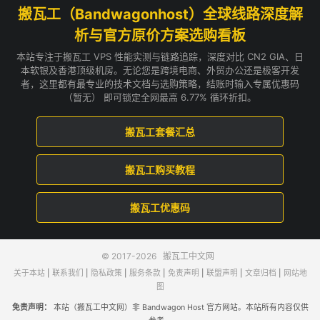
搬瓦工（Bandwagonhost）全球线路深度解
析与官方原价方案选购看板
本站专注于搬瓦工 VPS 性能实测与链路追踪，深度对比 CN2 GIA、日
本软银及香港顶级机房。无论您是跨境电商、外贸办公还是极客开发
者，这里都有最专业的技术文档与选购策略，结账时输入专属优惠码
（暂无） 即可锁定全网最高 6.77% 循环折扣。
搬瓦工套餐汇总
搬瓦工购买教程
搬瓦工优惠码
© 2017-2026
搬瓦工中文网
关于本站
|
联系我们
|
隐私政策
|
服务条款
|
免责声明
|
联盟声明
|
文章归档
|
网站地
图
免责声明：
本站（搬瓦工中文网）非 Bandwagon Host 官方网站。本站所有内容仅供