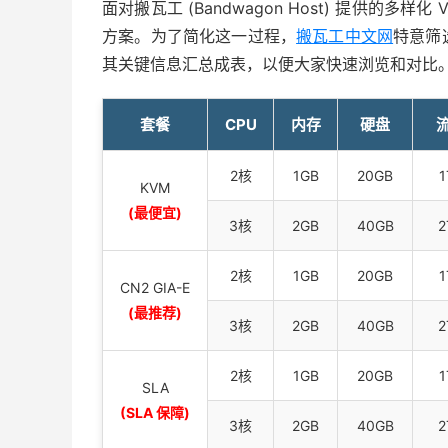
面对搬瓦工 (Bandwagon Host) 提供的
方案。为了简化这一过程，
搬瓦工中文网
特意筛
其关键信息汇总成表，以便大家快速浏览和对比
套餐
CPU
内存
硬盘
2核
1GB
20GB
1
KVM
(最便宜)
3核
2GB
40GB
2
2核
1GB
20GB
1
CN2 GIA-E
(最推荐)
3核
2GB
40GB
2
2核
1GB
20GB
1
SLA
(SLA 保障)
3核
2GB
40GB
2