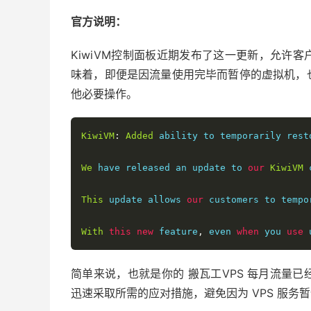
官方说明：
KiwiVM控制面板近期发布了这一更新，允许
味着，即便是因流量使用完毕而暂停的虚拟机，
他必要操作。
KiwiVM
:
Added
 ability to temporarily rest
We
 have released an update to 
our
KiwiVM
 
This
 update allows 
our
 customers to tempo
With
this
new
 feature
,
 even 
when
 you 
use
 
简单来说，也就是你的 搬瓦工VPS 每月流量
迅速采取所需的应对措施，避免因为 VPS 服务