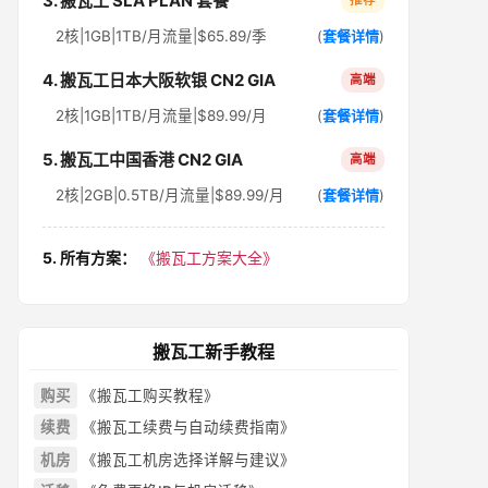
3. 搬瓦工 SLA PLAN 套餐
推荐
2核|1GB|1TB/月流量|$65.89/季
(
套餐详情
)
4. 搬瓦工日本大阪软银 CN2 GIA
高端
2核|1GB|1TB/月流量|$89.99/月
(
套餐详情
)
5. 搬瓦工中国香港 CN2 GIA
高端
2核|2GB|0.5TB/月流量|$89.99/月
(
套餐详情
)
5. 所有方案：
《搬瓦工方案大全》
ata over
-
usage
,
 without the need to purchase a service u
搬瓦工新手教程
le to temporarily resume the VM 
and
 access your data
,
fo
购买
《搬瓦工购买教程》
续费
《搬瓦工续费与自动续费指南》
机房
《搬瓦工机房选择详解与建议》