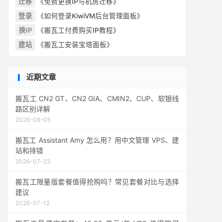
迁移
《免费更换IP与机房迁移》
登录
《如何登录KiwiVM后台管理面板》
换IP
《搬瓦工付费购买IP教程》
建站
《搬瓦工安装宝塔面板》
近期文章
搬瓦工 CN2 GT、CN2 GIA、CMIN2、CUP、软银线
路区别详解
2026-08-05
搬瓦工 Assistant Amy 怎么用？用中文管理 VPS、建
站和排错
2026-07-23
搬瓦工限量版套餐值得抢购吗？常见套餐对比与选择
建议
2026-07-12