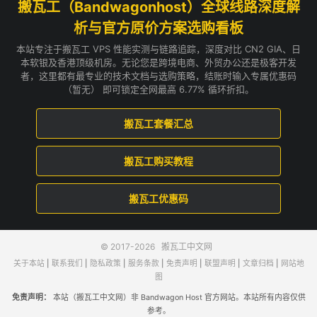
搬瓦工（Bandwagonhost）全球线路深度解
析与官方原价方案选购看板
本站专注于搬瓦工 VPS 性能实测与链路追踪，深度对比 CN2 GIA、日
本软银及香港顶级机房。无论您是跨境电商、外贸办公还是极客开发
者，这里都有最专业的技术文档与选购策略，结账时输入专属优惠码
（暂无） 即可锁定全网最高 6.77% 循环折扣。
搬瓦工套餐汇总
搬瓦工购买教程
搬瓦工优惠码
© 2017-2026
搬瓦工中文网
关于本站
|
联系我们
|
隐私政策
|
服务条款
|
免责声明
|
联盟声明
|
文章归档
|
网站地
图
免责声明：
本站（搬瓦工中文网）非 Bandwagon Host 官方网站。本站所有内容仅供
参考。