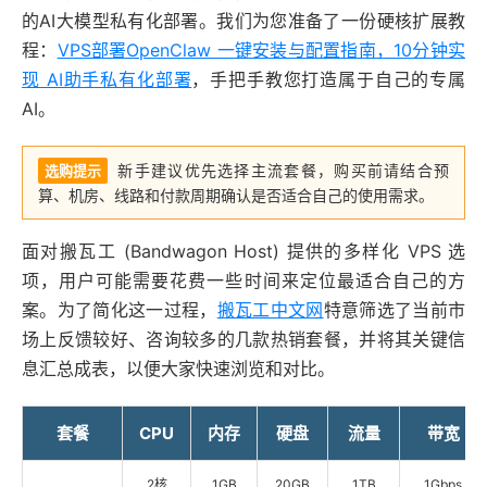
的AI大模型私有化部署。我们为您准备了一份硬核扩展教
程：
VPS部署OpenClaw 一键安装与配置指南，10分钟实
现 AI助手私有化部署
，手把手教您打造属于自己的专属
AI。
新手建议优先选择主流套餐，购买前请结合预
选购提示
算、机房、线路和付款周期确认是否适合自己的使用需求。
面对搬瓦工 (Bandwagon Host) 提供的多样化 VPS 选
项，用户可能需要花费一些时间来定位最适合自己的方
案。为了简化这一过程，
搬瓦工中文网
特意筛选了当前市
场上反馈较好、咨询较多的几款热销套餐，并将其关键信
息汇总成表，以便大家快速浏览和对比。
套餐
CPU
内存
硬盘
流量
带宽
2核
1GB
20GB
1TB
1Gbps