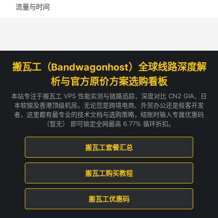
流量与时间
搬瓦工（Bandwagonhost）全球线路深度解
析与官方原价方案选购看板
本站专注于搬瓦工 VPS 性能实测与链路追踪，深度对比 CN2 GIA、日
本软银及香港顶级机房。无论您是跨境电商、外贸办公还是极客开发
者，这里都有最专业的技术文档与选购策略，结账时输入专属优惠码
（暂无） 即可锁定全网最高 6.77% 循环折扣。
搬瓦工套餐汇总
搬瓦工购买教程
搬瓦工优惠码