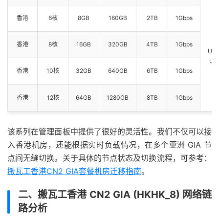
U
香港
6核
8GB
160GB
2TB
1Gbps
U
U
U
香港
8核
16GB
320GB
4TB
1Gbps
US
US
香港
10核
32GB
640GB
6TB
1Gbps
U
U
香港
12核
64GB
1280GB
8TB
1Gbps
E
该系列在管理面板中提供了很好的灵活性。我们不仅可以接
入香港机房，还能根据实时负载情况，在多个亚洲 GIA 节
点间无缝切换。关于具体的节点状态及切换流程，可参考：
搬瓦工香港CN2 GIA套餐机房迁移指南
。
二、搬瓦工香港 CN2 GIA (HKHK_8) 网络链
路分析