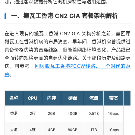
测，通过客观数据分析它的机房特性与适用范围。
一、搬瓦工香港 CN2 GIA 套餐架构解析
在进入现有的搬瓦工香港 CN2 GIA 架构分析之前，需回顾
搬瓦工在香港机房的布局演变。早年间，香港机房曾提供过
具备价格优势的直连线路，但随着网络环境变化，产品线已
全面转向规格更高的自建优化链路。关于那段历史及线路更
迭，可参考：
回顾搬瓦工香港PCCW线路，一个时代的落
幕
。
名称
CPU
内存
硬盘
流量
带宽
H
香港
2核
2GB
40GB
0.5TB
1Gbps
J
J
香港
4核
4GB
80GB
1TB
1Gbps
J