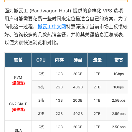
面对搬瓦工 (Bandwagon Host) 提供的多样化 VPS 选项，
用户可能需要花费一些时间来定位最适合自己的方案。为了
简化这一过程，
搬瓦工中文网
特意筛选了当前市场上反馈较
好、咨询较多的几款热销套餐，并将其关键信息汇总成表，
以便大家快速浏览和对比。
套餐
CPU
内存
硬盘
流量
带宽
2核
1GB
20GB
1TB
1Gbps
KVM
(最便宜)
3核
2GB
40GB
2TB
1Gbps
2核
1GB
20GB
1TB
2.5Gbps
CN2 GIA-E
(最推荐)
3核
2GB
40GB
2TB
2.5Gbps
2核
1GB
20GB
1TB
2.5Gbps
SLA