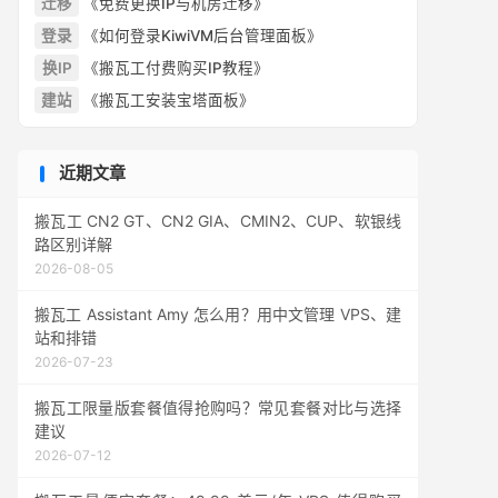
迁移
《免费更换IP与机房迁移》
登录
《如何登录KiwiVM后台管理面板》
换IP
《搬瓦工付费购买IP教程》
建站
《搬瓦工安装宝塔面板》
近期文章
搬瓦工 CN2 GT、CN2 GIA、CMIN2、CUP、软银线
路区别详解
2026-08-05
搬瓦工 Assistant Amy 怎么用？用中文管理 VPS、建
站和排错
2026-07-23
搬瓦工限量版套餐值得抢购吗？常见套餐对比与选择
建议
2026-07-12