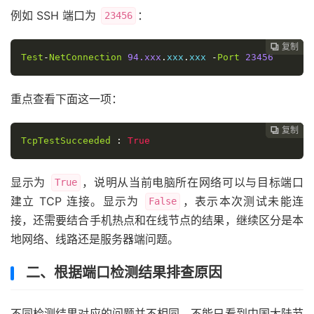
例如 SSH 端口为
：
23456
复制
复制
复制
复制




Test
-
NetConnection
94.xxx
.
xxx
.
xxx 
-
Port
23456
重点查看下面这一项：
复制
复制
复制



TcpTestSucceeded
:
True
显示为
，说明从当前电脑所在网络可以与目标端口
True
建立 TCP 连接。显示为
，表示本次测试未能连
False
接，还需要结合手机热点和在线节点的结果，继续区分是本
地网络、线路还是服务器端问题。
二、根据端口检测结果排查原因
不同检测结果对应的问题并不相同，不能只看到中国大陆节