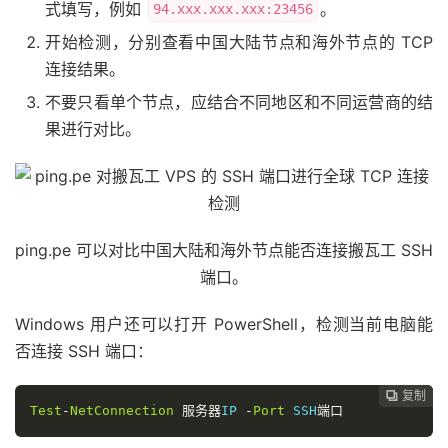
式填写，例如
。
94.xxx.xxx.xxx:23456
开始检测，分别查看中国大陆节点和海外节点的 TCP
连接结果。
不要只看单个节点，应结合不同地区和不同运营商的结
果进行对比。
ping.pe 可以对比中国大陆和海外节点能否连接搬瓦工 SSH
端口。
Windows 用户还可以打开 PowerShell，检测当前电脑能
否连接 SSH 端口：
复制
复制
复制
复制
复制





Test
-
NetConnection
服务器
IP 
-
Port
 SSH
端口