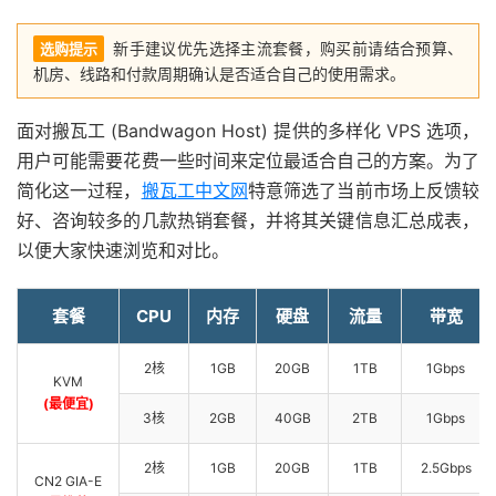
新手建议优先选择主流套餐，购买前请结合预算、
选购提示
机房、线路和付款周期确认是否适合自己的使用需求。
面对搬瓦工 (Bandwagon Host) 提供的多样化 VPS 选项，
用户可能需要花费一些时间来定位最适合自己的方案。为了
简化这一过程，
搬瓦工中文网
特意筛选了当前市场上反馈较
好、咨询较多的几款热销套餐，并将其关键信息汇总成表，
以便大家快速浏览和对比。
套餐
CPU
内存
硬盘
流量
带宽
2核
1GB
20GB
1TB
1Gbps
KVM
(最便宜)
3核
2GB
40GB
2TB
1Gbps
2核
1GB
20GB
1TB
2.5Gbps
CN2 GIA-E