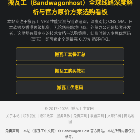
搬瓦工（Bandwagonhost）全球线路深度解
析与官方原价方案选购看板
本站专注于搬瓦工 VPS 性能实测与链路追踪，深度对比 CN2 GIA、日
本软银及香港顶级机房。无论您是跨境电商、外贸办公还是极客开发
者，这里都有最专业的技术文档与选购策略，结账时输入专属优惠码
（暂无） 即可锁定全网最高 6.77% 循环折扣。
搬瓦工套餐汇总
搬瓦工购买教程
搬瓦工优惠码
© 2017-2026
搬瓦工中文网
关于本站
|
联系我们
|
隐私政策
|
服务条款
|
免责声明
|
联盟声明
|
文章归档
|
网站地
图
免责声明：
本站（搬瓦工中文网）非 Bandwagon Host 官方网站。本站所有内容仅供
参考。