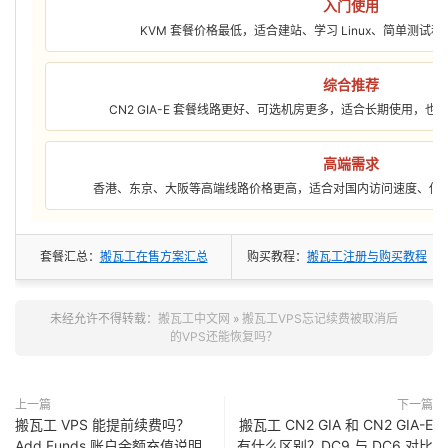
入门使用
KVM 套餐价格最低，适合建站、学习 Linux、简单测试
综合推荐
CN2 GIA-E 套餐线路更好、可选机房更多，适合长期使用，
高端需求
香港、东京、大阪等高端线路价格更高，适合对国内访问速度、低
套餐汇总：
搬瓦工在售方案汇总
购买教程：
搬瓦工注册与购买教程
未经允许不得转载：
搬瓦工中文网
»
搬瓦工VPS忘记续费被取消后
的VPS还能恢复吗？
上一篇
下一篇
搬瓦工 VPS 能提前续费吗？
搬瓦工 CN2 GIA 和 CN2 GIA-E
Add Funds 账户余额充值说明
有什么区别？DC9 与 DC6 对比