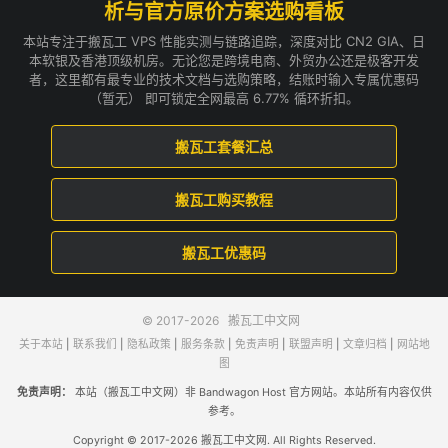
析与官方原价方案选购看板
本站专注于搬瓦工 VPS 性能实测与链路追踪，深度对比 CN2 GIA、日
本软银及香港顶级机房。无论您是跨境电商、外贸办公还是极客开发
者，这里都有最专业的技术文档与选购策略，结账时输入专属优惠码
（暂无） 即可锁定全网最高 6.77% 循环折扣。
搬瓦工套餐汇总
搬瓦工购买教程
搬瓦工优惠码
© 2017-2026
搬瓦工中文网
关于本站
|
联系我们
|
隐私政策
|
服务条款
|
免责声明
|
联盟声明
|
文章归档
|
网站地
图
免责声明：
本站（搬瓦工中文网）非 Bandwagon Host 官方网站。本站所有内容仅供
参考。
Copyright © 2017-2026 搬瓦工中文网. All Rights Reserved.