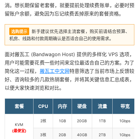
消。想长期保留老套餐，就要提前处理续费账单，必要时预
留账户余额，避免因为忘记续费丢掉原来的套餐资格。
新手建议优先选择主流套餐，购买前请结合预算、
选购提示
机房、线路和付款周期确认是否适合自己的使用需求。
面对搬瓦工 (Bandwagon Host) 提供的多样化 VPS 选项，
用户可能需要花费一些时间来定位最适合自己的方案。为了
简化这一过程，
搬瓦工中文网
特意筛选了当前市场上反馈较
好、咨询较多的几款热销套餐，并将其关键信息汇总成表，
以便大家快速浏览和对比。
套餐
CPU
内存
硬盘
流量
带宽
2核
1GB
20GB
1TB
1Gbps
KVM
(最便宜)
3核
2GB
40GB
2TB
1Gbps