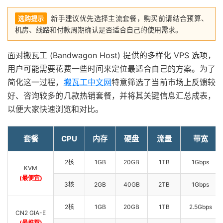
新手建议优先选择主流套餐，购买前请结合预算、
选购提示
机房、线路和付款周期确认是否适合自己的使用需求。
面对搬瓦工 (Bandwagon Host) 提供的多样化 VPS 选项，
用户可能需要花费一些时间来定位最适合自己的方案。为了
简化这一过程，
搬瓦工中文网
特意筛选了当前市场上反馈较
好、咨询较多的几款热销套餐，并将其关键信息汇总成表，
以便大家快速浏览和对比。
套餐
CPU
内存
硬盘
流量
带宽
2核
1GB
20GB
1TB
1Gbps
KVM
(最便宜)
3核
2GB
40GB
2TB
1Gbps
2核
1GB
20GB
1TB
2.5Gbps
CN2 GIA-E
(最推荐)