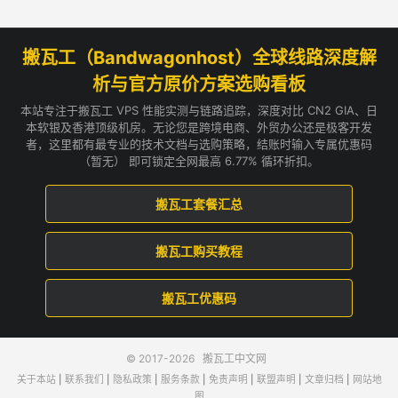
搬瓦工（Bandwagonhost）全球线路深度解
析与官方原价方案选购看板
本站专注于搬瓦工 VPS 性能实测与链路追踪，深度对比 CN2 GIA、日
本软银及香港顶级机房。无论您是跨境电商、外贸办公还是极客开发
者，这里都有最专业的技术文档与选购策略，结账时输入专属优惠码
（暂无） 即可锁定全网最高 6.77% 循环折扣。
搬瓦工套餐汇总
搬瓦工购买教程
搬瓦工优惠码
© 2017-2026
搬瓦工中文网
关于本站
|
联系我们
|
隐私政策
|
服务条款
|
免责声明
|
联盟声明
|
文章归档
|
网站地
图