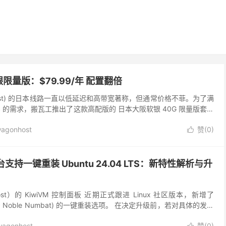
量版：$79.99/年 配置翻倍
n Host) 的日本线路一直以低延迟和高带宽著称，但通常价格不菲。为了满
S 的需求，搬瓦工推出了这款高配版的 日本大阪软银 40G 限量版套餐
 KVM P...
agonhost
赞(
0
)

后台支持一键重装 Ubuntu 24.04 LTS：新特性解析与升
ost）的 KiwiVM 控制面板 近期正式跟进 Linux 社区版本，新增了
S (代号 Noble Numbat) 的一键重装选项。 在决定升级前，若对具体的发行
agonhost
赞(
0
)