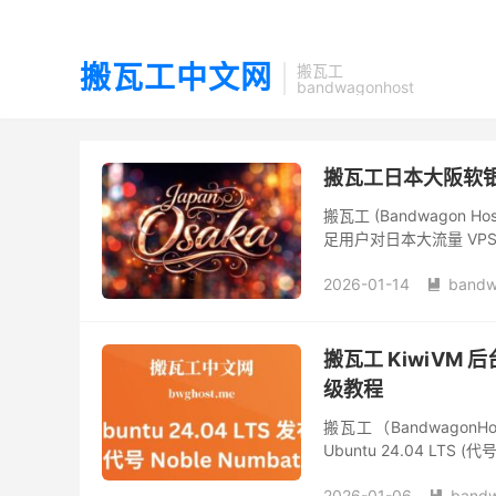
搬瓦工中文网
搬瓦工
bandwagonhost
搬瓦工日本大阪软银限
搬瓦工 (Bandwago
足用户对日本大流量 VP
（官方名称：SPECIAL 40G
2026-01-14
bandw

搬瓦工 KiwiVM 
级教程
搬瓦工（BandwagonH
Ubuntu 24.04 LT
版存在顾虑，建议...
2026-01-06
bandw