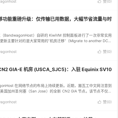
agonhost
赞(
0
)

M 迁移功能重磅升级：仅传输已用数据，大幅节省流量与时
andwagonHost）自研的 KiwiVM 控制面板进行了一次非常实用
要针对的是大家常用的“机房迁移”（Migrate to another DC）
更换机房...
agonhost
赞(
0
)

GIA-E 机房 (USCA_SJC5)：入驻 Equinix SV10
dwagonHost 在网络节点的布局上持续更新。近期，搬瓦工中文网注意到
加州圣何塞（San Jose）的全新 CN2 GIA 节点。该节点不仅填
也为高端套餐用户提...
agonhost
赞(
0
)
