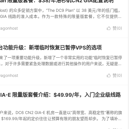
 Plan 限量版套餐：$38/年洛杉矶CN2 GIA配置说明
Host) 的众多促销方案中，”The DC9 Plan” 以 38 美元/年的低门槛，
2 GIA 线路的准入成本。作为一款特殊的限量版套餐，它不仅提供了
agonhost
赞(
0
)

 后台功能升级：新增临时恢复已暂停VPS的选项
面板迎来了一项重要功能升级，新增了一个非常实用的功能“临时恢复已暂停
推出，对于许多需要紧急处理数据或进行其他操作的用户来说，无疑是一
文网将详细解读这一新功能，以及它如何为用...
agonhost
赞(
0
)

 GIA-E 限量版套餐介绍：$49.99/年，入门企业级线路
说，DC6 CN2 GIA-E 机房一直是以“高带宽、高稳定性”著称的旗
$169.99/年起的定价往往让预算有限的朋友望而却步。 为了填补这
一款高性价比的方案：搬瓦工...