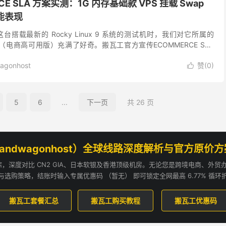
CE SLA 方案实测：1G 内存基础款 VPS 挂载 Swap
性能表现
搭载最新的 Rocky Linux 9 系统的测试机时，我们对它所属的
 系列（电商高可用版）充满了好奇。搬瓦工官方宣传ECOMMERCE SLA
 99.99...
agonhost
赞(
0
)

5
6
...
下一页
共 26 页
andwagonhost）全球线路深度解析与官方原价
追踪，深度对比 CN2 GIA、日本软银及香港顶级机房。无论您是跨境电商、外
与选购策略，结账时输入专属优惠码 （暂无） 即可锁定全网最高 6.77% 循环
搬瓦工套餐汇总
搬瓦工购买教程
搬瓦工优惠码