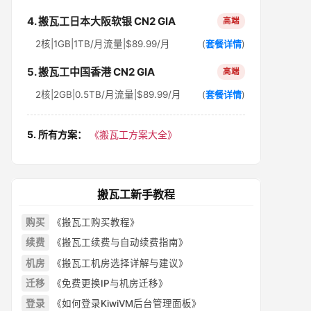
4. 搬瓦工日本大阪软银 CN2 GIA
高端
2核|1GB|1TB/月流量|$89.99/月
(
套餐详情
)
5. 搬瓦工中国香港 CN2 GIA
高端
2核|2GB|0.5TB/月流量|$89.99/月
(
套餐详情
)
5. 所有方案：
《搬瓦工方案大全》
搬瓦工新手教程
购买
《搬瓦工购买教程》
续费
《搬瓦工续费与自动续费指南》
机房
《搬瓦工机房选择详解与建议》
迁移
《免费更换IP与机房迁移》
登录
《如何登录KiwiVM后台管理面板》