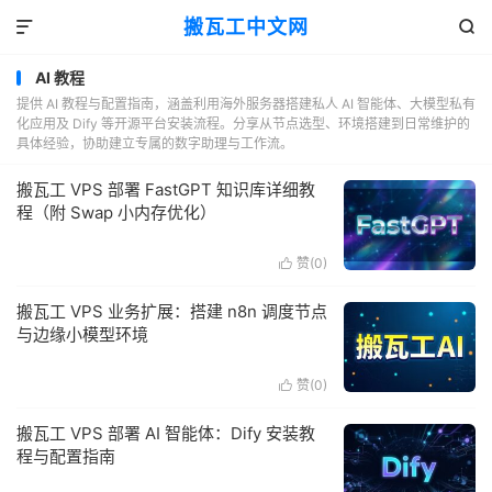
搬瓦工中文网


AI 教程
提供 AI 教程与配置指南，涵盖利用海外服务器搭建私人 AI 智能体、大模型私有
化应用及 Dify 等开源平台安装流程。分享从节点选型、环境搭建到日常维护的
具体经验，协助建立专属的数字助理与工作流。
搬瓦工 VPS 部署 FastGPT 知识库详细教
程（附 Swap 小内存优化）
赞(
0
)

搬瓦工 VPS 业务扩展：搭建 n8n 调度节点
与边缘小模型环境
赞(
0
)

搬瓦工 VPS 部署 AI 智能体：Dify 安装教
程与配置指南