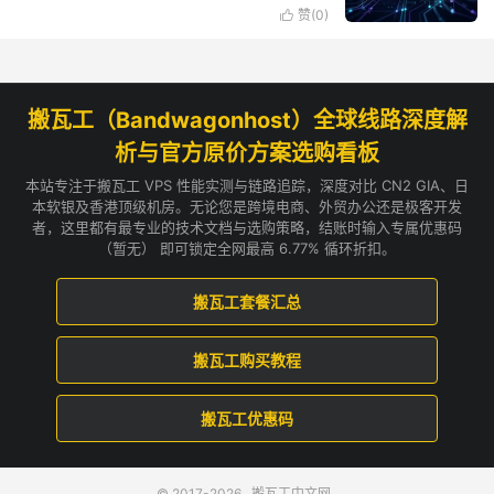
赞(
0
)

搬瓦工（Bandwagonhost）全球线路深度解
析与官方原价方案选购看板
本站专注于搬瓦工 VPS 性能实测与链路追踪，深度对比 CN2 GIA、日
本软银及香港顶级机房。无论您是跨境电商、外贸办公还是极客开发
者，这里都有最专业的技术文档与选购策略，结账时输入专属优惠码
（暂无） 即可锁定全网最高 6.77% 循环折扣。
搬瓦工套餐汇总
搬瓦工购买教程
搬瓦工优惠码
© 2017-2026
搬瓦工中文网