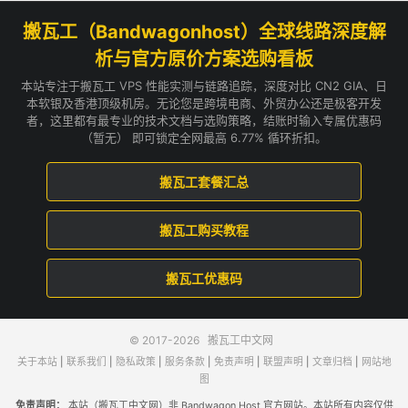
搬瓦工（Bandwagonhost）全球线路深度解
析与官方原价方案选购看板
本站专注于搬瓦工 VPS 性能实测与链路追踪，深度对比 CN2 GIA、日
本软银及香港顶级机房。无论您是跨境电商、外贸办公还是极客开发
者，这里都有最专业的技术文档与选购策略，结账时输入专属优惠码
（暂无） 即可锁定全网最高 6.77% 循环折扣。
搬瓦工套餐汇总
搬瓦工购买教程
搬瓦工优惠码
© 2017-2026
搬瓦工中文网
关于本站
|
联系我们
|
隐私政策
|
服务条款
|
免责声明
|
联盟声明
|
文章归档
|
网站地
图
免责声明：
本站（搬瓦工中文网）非 Bandwagon Host 官方网站。本站所有内容仅供