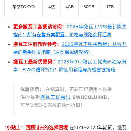
东京TOKYO
4核
4GB
80GB
1TB
1.
更多搬瓦工套餐请访问：
2025年搬瓦工VPS最新购买
指南：所有在售方案配置、价格与线路选择汇总
搬瓦工注册教程参考：
2025搬瓦工购买教程：从零开
始的新手图文指南（原创保姆级攻略）
搬瓦工最新优惠码：
2025年9月搬瓦工优惠码独家分
享：6.78%循环折扣！附使用教程与终极省钱技巧
优惠提示：
在结算时，不要忘记使用本站提
供的最新
搬瓦工优惠码
BWHCGLUKKB
，
可享受高达6.78%的循环折扣！
“小贴士：回顾过去的选择困境
在2019-2020年期间，搬瓦