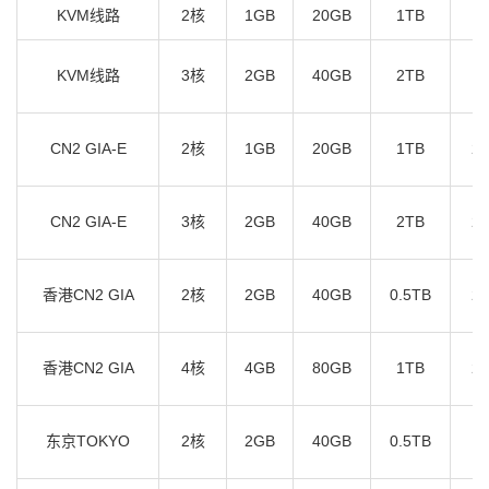
KVM线路
2核
1GB
20GB
1TB
1
KVM线路
3核
2GB
40GB
2TB
1
CN2 GIA-E
2核
1GB
20GB
1TB
2.
CN2 GIA-E
3核
2GB
40GB
2TB
2.
香港CN2 GIA
2核
2GB
40GB
0.5TB
2.
香港CN2 GIA
4核
4GB
80GB
1TB
2.
东京TOKYO
2核
2GB
40GB
0.5TB
1.