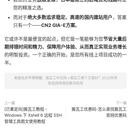
您的精准之选。
而对于
绝大多数追求稳定、高速的国内建站用户
，答案
只有一个——
CN2 GIA-E方案
。
它或许不是最便宜的起点，但它是一笔能够为您
节省大量后
期排错时间和精力、保障用户体验、从而真正实现业务增长
的明智投资。一个正确的开始，是您所有线上项目成功的一
半。
未经允许不得转载：
搬瓦工中文网
»
搬瓦工哪个方案好？2025年终
极选择困难症解决指南
上一篇
下一篇
[已重定向]搬瓦工教程 -
搬瓦工优惠码-怎么查找搬瓦工
Windows 下 Xshell 6 远程 SSH
官网优惠码
管理工具图文使用教程