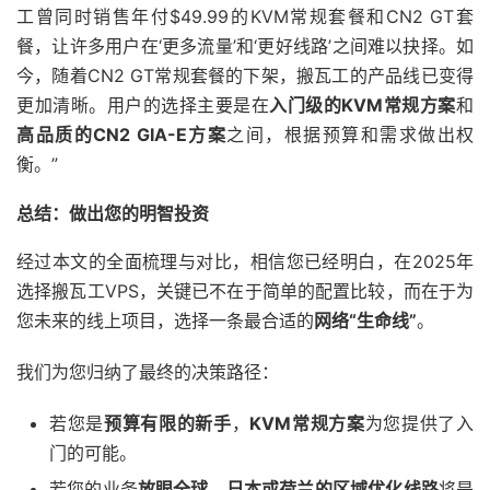
工曾同时销售年付$49.99的KVM常规套餐和CN2 GT套
餐，让许多用户在‘更多流量’和‘更好线路’之间难以抉择。如
今，随着CN2 GT常规套餐的下架，搬瓦工的产品线已变得
更加清晰。用户的选择主要是在
入门级的KVM常规方案
和
高品质的CN2 GIA-E方案
之间，根据预算和需求做出权
衡。”
总结：做出您的明智投资
经过本文的全面梳理与对比，相信您已经明白，在2025年
选择搬瓦工VPS，关键已不在于简单的配置比较，而在于为
您未来的线上项目，选择一条最合适的
网络“生命线”
。
我们为您归纳了最终的决策路径：
若您是
预算有限的新手
，
KVM常规方案
为您提供了入
门的可能。
若您的业务
放眼全球
，
日本或荷兰的区域优化线路
将是