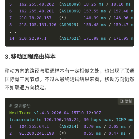
5
162.255
.
48.202
(
AS10099
)
18.25
 ms 
/
18.10
 ms 
/
6
162.255
.
48.201
(
AS10099
)
157.55
 ms 
/
157.48
 ms 
7
210.78
.
28.157
(*)
146.99
 ms 
/
146.96
 ms 
8
218.105
.
131.126
(
AS9929
)
159.48
 ms 
/
159.47
 ms 
...
14
210.22
.
97.1
(
AS17621
)
171.98
 ms 
/
171.95
 ms 
3. 移动回程路由样本
移动方向的路径与联通样本有一定相似之处，也出现了联通
国际骨干网节点。不过从最终测试结果来看，移动方向仍然
不如联通方向稳定。
复制
复制
复制



# 深圳移动
NextTrace
 v1
.
4.3
2026
-
04
-
15T10
:
12
:
30Z
traceroute to 
120.196
.
165.24
,
30
 hops max
,
1
104.255
.
64.1
(
AS3214
)
3.70
 ms 
/
2.05
 ms 
/
1.
2
91.200
.
241.198
(*)
0.55
 ms 
/
0.47
 ms 
/
1.