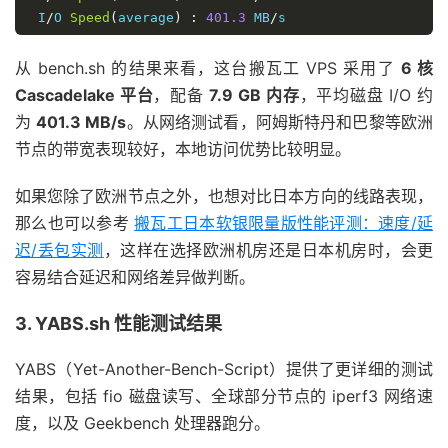
 I
/
O 
Speed
(
average
)
:
401.3
 MB
/
----------------------------------------------------
Node
Name
Upload
Speed
Download
Speed
从 bench.sh 的结果来看，这台搬瓦工 VPS 采用了
6 核
Speedtest
.
net    
8510.12
Mbps
6498.77
Mbps
Cascadelake 平台
，配备
7.9 GB 内存
，平均磁盘 I/O 约
Paris
,
 FR        
7255.90
Mbps
7310.41
Mbps
为
401.3 MB/s
。从网络测试看，阿姆斯特丹和巴黎等欧洲
Amsterdam
,
 NL    
7011.43
Mbps
8821.50
Mbps
节点的带宽表现较好，本地访问优势比较明显。
Hong
Kong
,
 CN    
91.88
Mbps
2805.32
Mbps
Singapore
,
 SG    
62.40
Mbps
610.11
Mbps
如果您除了欧洲节点之外，也想对比日本方向的线路表现，
----------------------------------------------------
Finished
in
:
2
 min 
58
 sec

那么也可以参考
搬瓦工日本软银限量版性能评测：速度/延
Timestamp
:
2026
-
04
-
15
17
:
30
:
10
迟/丢包实测
，这样在选择欧洲机房还是日本机房时，会更
----------------------------------------------------
容易结合延迟和网络差异做判断。
3. YABS.sh 性能测试结果
YABS（Yet-Another-Bench-Script）提供了更详细的测试
结果，包括 fio 磁盘读写、全球部分节点的 iperf3 网络速
度，以及 Geekbench 处理器跑分。