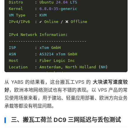
Distro
:
Ubuntu
24.04
Kernel
:
6.8
.
0
-
35
-
generic

VM 
Type
:
IPv4
/
IPv6
:
✔
Online
/
❌
Offline
IPv4
Network
Information
:
---------------------------------
ISP        
:
 xTom 
GmbH
ASN        
:
 AS3214 xTom 
GmbH
Host
:
Fiber
Logic
Inc
Location
:
Amsterdam
,
North
Holland
(
NH
)
Country
:
Netherlands
从 YABS 的结果看，这台搬瓦工VPS 的
大块读写速度较
fio 
Disk
Speed
Tests
(
Mixed
 R
/
W 
50
/
50
)
(
Partition
/
d
好
，欧洲本地网络测试也有不错的表现。以 VPS 产品的常
---------------------------------
见使用场景来看，用于建站、轻量应用部署、欧洲方向业务
Block
Size
|
4k
(
IOPS
)
|
64k
(
I
承载等都没有明显问题。
------
|
---
----
|
----
-
Read
|
28.15
 MB
/
s    
(
7.0k
)
|
450.11
 MB
/
s   
(
7
三、搬瓦工荷兰 DC9 三网延迟与丢包测试
Write
|
28.20
 MB
/
s    
(
7.0k
)
|
452.80
 MB
/
s   
(
7
Total
|
56.35
 MB
/
s   
(
14.0k
)
|
902.91
 MB
/
s  
(
14
|
|