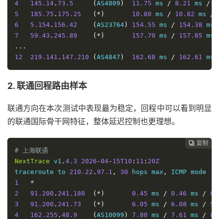
4
145.14
.
73.5
(
AS4809
)
11.75
 ms 
/
8.21
 ms 
/
1
5
185.75
.
175.25
(*)
10.80
 ms 
/
10.82
 ms 
/
6
5.154
.
156.42
(
AS23764
)
154.55
 ms 
/
154.38
 ms 
7
59.43
.
245.89
(*)
157.70
 ms 
/
157.85
 ms 
...
12
219.141
.
147.210
(
AS4847
)
162.68
 ms 
/
162.61
 ms 
2. 联通回程路由样本
联通方向在本次测试中表现最为稳定，回程中可以看到明显
的联通国际骨干网特征，整体延迟控制也更理想。
复制
复制
复制
复制




# 上海联通
NextTrace
 v1
.
4.3
2026
-
04
-
15T10
:
11
:
20Z
traceroute to 
210.22
.
97.1
,
30
 hops max
,
1
*
2
91.200
.
241.180
(*)
0.45
 ms 
/
0.46
 ms 
/
0.
3
91.200
.
241.73
(*)
6.05
 ms 
/
6.08
 ms 
/
5.
4
162.255
.
48.9
(
AS10099
)
7.80
 ms 
/
7.61
 ms 
/
8.