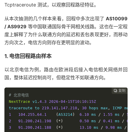
Tcptraceroute 测试，以观察回程路径特征。
从本次抽测的几个样本来看，回程中多次出现了
AS10099
/ AS9929
等中国联通国际骨干网相关线路。这也在一定程
度上解释了为什么联通方向的延迟和丢包表现更好，而移动
方向次之，电信方向则存在更明显的波动。
1. 电信回程路由样本
以北京电信为例，路由在欧洲段后接入电信相关网络并回
国，整体延迟控制尚可，但稳定性不如联通方向。
复制
复制
复制
复制
复制





# 北京电信
NextTrace
 v1
.
4.3
2026
-
04
-
15T10
:
10
:
15Z
traceroute to 
219.141
.
147.210
,
30
 hops max
,
1
104.255
.
64.1
(
AS3214
)
6.10
 ms 
/
1.55
 ms 
/
5.
2
91.200
.
241.198
(*)
0.50
 ms 
/
0.41
 ms 
/
0.
3
91.200
.
241.188
(*)
13.10
 ms 
/
9.98
 ms 
/
9