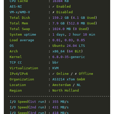
 CPU 
Cache
:
16384
 KB

 AES
-
NI             
:
✓
Enabled
 VM
-
x
/
AMD
-
V         
:
✗
Disabled
Total
Disk
:
159.2
 GB 
(
4.1
 GB 
Used
)
Total
Mem
:
7.9
 GB 
(
512.8
 MB 
Used
)
Total
Swap
:
1024.0
 MB 
(
0
Used
)
System
 uptime      
:
1
 days
,
2
 hour 
10
 min

Load
 average       
:
0.01
,
0.03
,
0.05
 OS                 
:
Ubuntu
24.04
 LTS

Arch
:
 x86_64 
(
64
Bit
)
Kernel
:
6.8
.
0
-
35
-
generic

 TCP CC             
:
 bbr

Virtualization
:
 KVM

IPv4
/
IPv6
:
✓
Online
/
✗
Offline
Organization
:
 AS3214 xTom 
GmbH
Location
:
Amsterdam
/
 NL

Region
:
North
Holland
----------------------------------------------------
 I
/
O 
Speed
(
1st
 run
)
:
355
 MB
/
s

 I
/
O 
Speed
(
2nd
 run
)
:
431
 MB
/
s

 I
/
O 
Speed
(
3rd
 run
)
:
418
 MB
/
s
