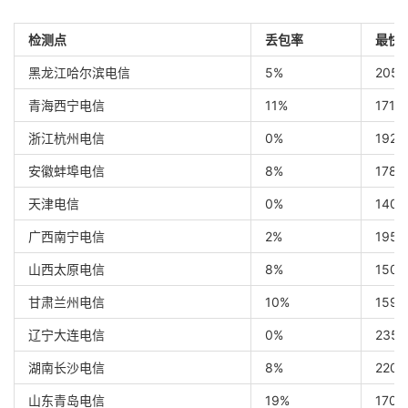
Test
|
Value
|
检测点
丢包率
最快
Single
Core
|
485
黑龙江哈尔滨电信
5%
205 
Multi
Core
|
2250
Full
Test
|
 https
:
//browser.geekbench.com/v6/c
青海西宁电信
11%
171 
YABS completed 
in
17
 min 
15
 sec
浙江杭州电信
0%
192 
安徽蚌埠电信
8%
178 
天津电信
0%
140 
广西南宁电信
2%
195 
山西太原电信
8%
150 
甘肃兰州电信
10%
159 
辽宁大连电信
0%
235 
湖南长沙电信
8%
220 
山东青岛电信
19%
170 