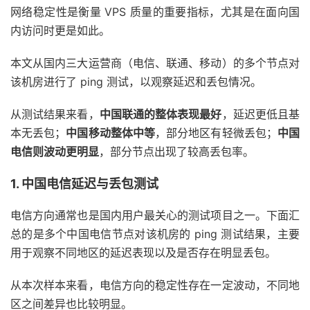
网络稳定性是衡量 VPS 质量的重要指标，尤其是在面向国
Block
Size
|
512k
(
IOPS
)
|
1m
(
I
内访问时更是如此。
------
|
---
----
|
----
-
Read
|
715.33
 MB
/
s   
(
1.4k
)
|
1.12
 GB
/
s     
(
1
Write
|
750.18
 MB
/
s   
(
1.5k
)
|
1.18
 GB
/
s     
(
1
本文从国内三大运营商（电信、联通、移动）的多个节点对
Total
|
1.46
 GB
/
s     
(
2.9k
)
|
2.30
 GB
/
s     
(
2
该机房进行了 ping 测试，以观察延迟和丢包情况。
iperf3 
Network
Speed
Tests
(
IPv4
):
从测试结果来看，
中国联通的整体表现最好
，延迟更低且基
---------------------------------
本无丢包；
中国移动整体中等
，部分地区有轻微丢包；
中国
Provider
|
Location
(
Link
)
|
Send
S
电信则波动更明显
，部分节点出现了较高丢包率。
-----
|
-----
|
----
Clouvider
|
London
,
 UK 
(
10G
)
|
6.02
G
1. 中国电信延迟与丢包测试
Eranium
|
Amsterdam
,
 NL 
(
100G
)
|
9.01
G
Uztelecom
|
Tashkent
,
 UZ 
(
10G
)
|
1.95
G
Leaseweb
|
Singapore
,
 SG 
(
10G
)
|
588
Mb
电信方向通常也是国内用户最关心的测试项目之一。下面汇
Clouvider
|
Los
Angeles
,
 CA
,
 US 
(
10G
)
|
1.05
G
总的是多个中国电信节点对该机房的 ping 测试结果，主要
Leaseweb
|
 NYC
,
 NY
,
 US 
(
10G
)
|
2.19
G
用于观察不同地区的延迟表现以及是否存在明显丢包。
Edgoo
|
Sao
Paulo
,
 BR 
(
1G
)
|
811
Mb
从本次样本来看，电信方向的稳定性存在一定波动，不同地
Geekbench
6
Benchmark
Test
:
区之间差异也比较明显。
---------------------------------