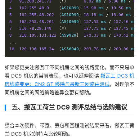
3
91.200
.
241.73
(*)
6.02
 ms 
/
6.00
 ms 
/
6.
4
162.255
.
48.9
(
AS10099
)
15.98
 ms 
/
10.50
 ms 
/
5
162.255
.
48.202
(
AS10099
)
18.18
 ms 
/
18.06
 ms 
/
6
162.255
.
48.201
(
AS10099
)
157.55
 ms 
/
157.46
 ms 
7
210.78
.
28.149
(*)
137.75
 ms 
/
137.45
 ms 
8
218.105
.
131.122
(
AS9929
)
170.33
 ms 
/
170.42
 ms 
...
16
120.196
.
165.24
(
AS56040
)
209.78
 ms 
/
209.80
 ms 
如果您更关注搬瓦工不同机房之间的线路变化，而不只是单
看 DC9 机房的当前表现，也可以延伸阅读
搬瓦工 DC3 机
房线路变更：CN2 GT 移除与最新三网路由测试
，对理解不
同机房之间的网络策略差异会更有帮助。
五、搬瓦工荷兰 DC9 测评总结与选购建议
综合本次硬件、带宽、丢包和回程测试结果来看，搬瓦工荷
兰 DC9 机房的特点比较明确。