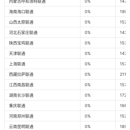
内蒙古呼和浩特联通
0%
147 
海南海口联通
0%
190 
山西太原联通
0%
152 
河北石家庄联通
0%
143 
陕西宝鸡联通
0%
153 
天津联通
0%
147 
上海联通
0%
157 
西藏拉萨联通
0%
211 
江西南昌联通
0%
157 
湖南长沙联通
0%
172 
重庆联通
0%
166 
河南郑州联通
0%
152 
云南昆明联通
0%
189 