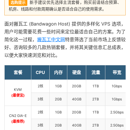
新手建议优先选择主流套餐，购买前请结合预算、
选购提示
机房、线路和付款周期确认是否适合自己的使用需求。
面对搬瓦工 (Bandwagon Host) 提供的多样化 VPS 选项，
用户可能需要花费一些时间来定位最适合自己的方案。为了
简化这一过程，
搬瓦工中文网
特意筛选了当前市场上反馈较
好、咨询较多的几款热销套餐，并将其关键信息汇总成表，
以便大家快速浏览和对比。
套餐
CPU
内存
硬盘
流量
带宽
2核
1GB
20GB
1TB
1Gbps
KVM
(最便宜)
3核
2GB
40GB
2TB
1Gbps
2核
1GB
20GB
1TB
2.5Gbps
CN2 GIA-E
(最推荐)
3核
2GB
40GB
2TB
2.5Gbps