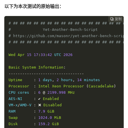
以下为本次测试的原始输出：
复制
复制
复制
复制
复制
复制






# ## ## ## ## ## ## ## ## ## ## ## ## ## ## ## ## ##
#              Yet-Another-Bench-Script             
# https://github.com/masonr/yet-another-bench-script
# ## ## ## ## ## ## ## ## ## ## ## ## ## ## ## ## ##
Wed
Apr
15
17
:
33
:
42
 UTC 
2026
Basic
System
Information
:
---------------------------------
Uptime
:
1
 days
,
2
 hours
,
14
Processor
:
Intel
Xeon
Processor
(
Cascadelake
)
CPU cores  
:
6
@
2199.998
MHz
AES
-
NI     
:
✔
Enabled
VM
-
x
/
AMD
-
V 
:
❌
Disabled
RAM        
:
7.9
GiB
Swap
:
1024.0
MiB
Disk
:
159.2
GiB