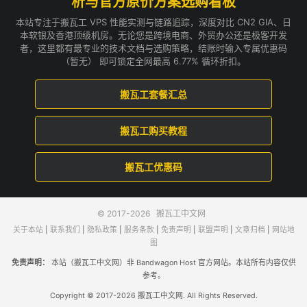
析与官方原价方案选购看板
本站专注于搬瓦工 VPS 性能实测与链路追踪，深度对比 CN2 GIA、日
本软银及香港顶级机房。无论您是跨境电商、外贸办公还是极客开发
者，这里都有最专业的技术文档与选购策略，结账时输入专属优惠码
（暂无） 即可锁定全网最高 6.77% 循环折扣。
搬瓦工套餐汇总
搬瓦工购买教程
搬瓦工优惠码
© 2017-2026
搬瓦工中文网
关于本站
|
联系我们
|
隐私政策
|
服务条款
|
免责声明
|
联盟声明
|
文章归档
|
网站地
图
免责声明：
本站（搬瓦工中文网）非 Bandwagon Host 官方网站。本站所有内容仅供
参考。
Copyright © 2017-2026 搬瓦工中文网. All Rights Reserved.