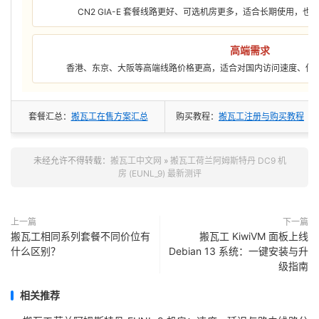
CN2 GIA-E 套餐线路更好、可选机房更多，适合长期使用，
高端需求
香港、东京、大阪等高端线路价格更高，适合对国内访问速度、低
套餐汇总：
搬瓦工在售方案汇总
购买教程：
搬瓦工注册与购买教程
未经允许不得转载：
搬瓦工中文网
»
搬瓦工荷兰阿姆斯特丹 DC9 机
房 (EUNL_9) 最新测评
上一篇
下一篇
搬瓦工相同系列套餐不同价位有
搬瓦工 KiwiVM 面板上线
什么区别？
Debian 13 系统：一键安装与升
级指南
相关推荐