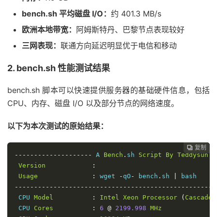
bench.sh 平均磁盘 I/O：
约 401.3 MB/s
欧洲本地带宽：
阿姆斯特丹、巴黎节点表现较好
三网表现：
联通方向延迟明显优于电信和移动
2. bench.sh 性能测试结果
bench.sh 脚本可以快速提供服务器的基础硬件信息，包括
CPU、内存、磁盘 I/O 以及部分节点的网络速度。
以下为本次测试的原始结果：
复制
复制
复制
复制
复制
复制
复制







--------------------
 A 
Bench
.
sh 
Script
By
Teddysun
-
Version
:
Usage
:
 wget 
-
qO
-
 bench
.
sh 
|
----------------------------------------------------
 CPU 
Model
:
Intel
Xeon
Processor
(
Cascadel
 CPU 
Cores
:
6
@
2199.998
MHz