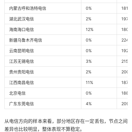
内蒙古呼和浩特电信
0%
181 
湖北武汉电信
2%
197 
海南海口电信
12%
180 
新疆乌鲁木齐电信
0%
224 
云南昆明电信
0%
192 
江苏无锡电信
3%
215 
贵州贵阳电信
2%
200 
江西南昌电信
11%
187 
北京电信
0%
188 
广东东莞电信
4%
209 
从电信方向的样本来看，部分地区存在一定丢包，节点之间
差异也比较明显，整体表现不算稳定。