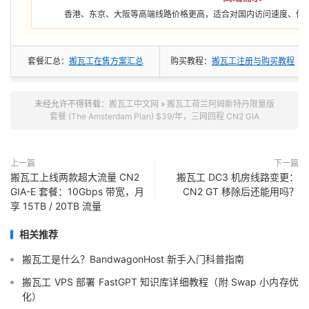
香港、东京、大阪等高端线路价格更高，适合对国内访问速度、低
套餐汇总：
搬瓦工在售方案汇总
购买教程：
搬瓦工注册与购买教程
未经允许不得转载：
搬瓦工中文网
»
搬瓦工荷兰阿姆斯特丹限量版
套餐 (The Amsterdam Plan) $39/年，三网回程 CN2 GIA
上一篇
下一篇
搬瓦工上线两款超大流量 CN2
搬瓦工 DC3 机房线路变更：
GIA-E 套餐：10Gbps 带宽，月
CN2 GT 移除后还能用吗？
享 15TB / 20TB 流量
相关推荐
搬瓦工是什么？BandwagonHost 新手入门科普指南
搬瓦工 VPS 部署 FastGPT 知识库详细教程（附 Swap 小内存优
化）