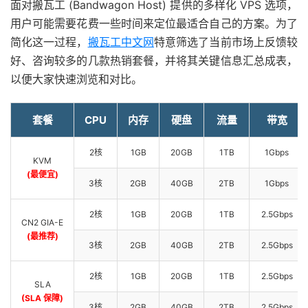
面对搬瓦工 (Bandwagon Host) 提供的多样化 VPS 选项，
用户可能需要花费一些时间来定位最适合自己的方案。为了
简化这一过程，
搬瓦工中文网
特意筛选了当前市场上反馈较
好、咨询较多的几款热销套餐，并将其关键信息汇总成表，
以便大家快速浏览和对比。
套餐
CPU
内存
硬盘
流量
带宽
2核
1GB
20GB
1TB
1Gbps
KVM
(最便宜)
3核
2GB
40GB
2TB
1Gbps
2核
1GB
20GB
1TB
2.5Gbps
CN2 GIA-E
(最推荐)
3核
2GB
40GB
2TB
2.5Gbps
2核
1GB
20GB
1TB
2.5Gbps
SLA
(SLA 保障)
3核
2GB
40GB
2TB
2.5Gbps