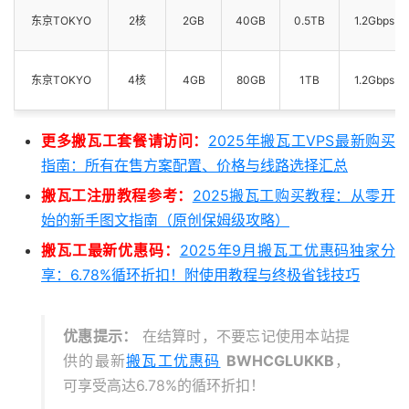
东京TOKYO
2核
2GB
40GB
0.5TB
1.2Gbps
东京TOKYO
4核
4GB
80GB
1TB
1.2Gbps
更多搬瓦工套餐请访问：
2025年搬瓦工VPS最新购买
指南：所有在售方案配置、价格与线路选择汇总
搬瓦工注册教程参考：
2025搬瓦工购买教程：从零开
始的新手图文指南（原创保姆级攻略）
搬瓦工最新优惠码：
2025年9月搬瓦工优惠码独家分
享：6.78%循环折扣！附使用教程与终极省钱技巧
优惠提示：
在结算时，不要忘记使用本站提
供的最新
搬瓦工优惠码
BWHCGLUKKB
，
可享受高达6.78%的循环折扣！