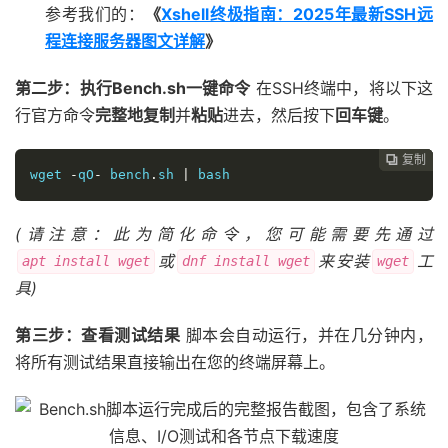
参考我们的：
《
Xshell终极指南：2025年最新SSH远
程连接服务器图文详解
》
第二步：执行Bench.sh一键命令
在SSH终端中，将以下这
行官方命令
完整地复制
并
粘贴
进去，然后按下
回车键
。
复制
复制
复制



wget 
-
qO
-
 bench
.
sh 
|
 bash
(请注意：此为简化命令，您可能需要先通过
或
来安装
工
apt install wget
dnf install wget
wget
具)
第三步：查看测试结果
脚本会自动运行，并在几分钟内，
将所有测试结果直接输出在您的终端屏幕上。