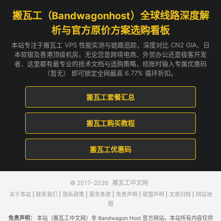
搬瓦工（Bandwagonhost）全球线路深度解
析与官方原价方案选购看板
本站专注于搬瓦工 VPS 性能实测与链路追踪，深度对比 CN2 GIA、日
本软银及香港顶级机房。无论您是跨境电商、外贸办公还是极客开发
者，这里都有最专业的技术文档与选购策略，结账时输入专属优惠码
（暂无） 即可锁定全网最高 6.77% 循环折扣。
搬瓦工套餐汇总
搬瓦工购买教程
搬瓦工优惠码
© 2017-2026
搬瓦工中文网
关于本站
|
联系我们
|
隐私政策
|
服务条款
|
免责声明
|
联盟声明
|
文章归档
|
网站地
图
免责声明：
本站（搬瓦工中文网）非 Bandwagon Host 官方网站。本站所有内容仅供