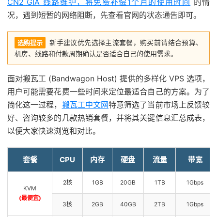
CN2 GIA 线路维护，将免费补偿1个月的使用时间
的情
况，遇到短暂的网络阻断，先查看官网的状态通告即可。
新手建议优先选择主流套餐，购买前请结合预算、
选购提示
机房、线路和付款周期确认是否适合自己的使用需求。
面对搬瓦工 (Bandwagon Host) 提供的多样化 VPS 选项，
用户可能需要花费一些时间来定位最适合自己的方案。为了
简化这一过程，
搬瓦工中文网
特意筛选了当前市场上反馈较
好、咨询较多的几款热销套餐，并将其关键信息汇总成表，
以便大家快速浏览和对比。
套餐
CPU
内存
硬盘
流量
带宽
2核
1GB
20GB
1TB
1Gbps
KVM
(最便宜)
3核
2GB
40GB
2TB
1Gbps