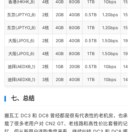
香港(HKHK_8)
4核
4GB
80GB
1TB
1Gbps
15个
东京(JPTYO_8)
2核
2GB
40GB
0.5TB
1.2Gbps
15个
东京(JPTYO_8)
4核
4GB
80GB
1TB
1.2Gbps
15个
大阪(JPOS_6)
2核
2GB
40GB
0.5TB
1.5Gbps
19个
大阪(JPOS_6)
4核
4GB
80GB
1TB
1.5Gbps
19个
迪拜(AEDXB_1)
2核
1GB
20GB
0.5TB
1Gbps
14个
迪拜(AEDXB_1)
3核
2GB
40GB
1TB
1Gbps
14个
七、总结
搬瓦工 DC3 和 DC8 曾经都是很有代表性的老机房，也承
载了很多老用户对 CN2 GT、老线路和高性价比套餐的记
忆。但从新用户选购角度来看，继续纠结 DC3 和 DC8 哪