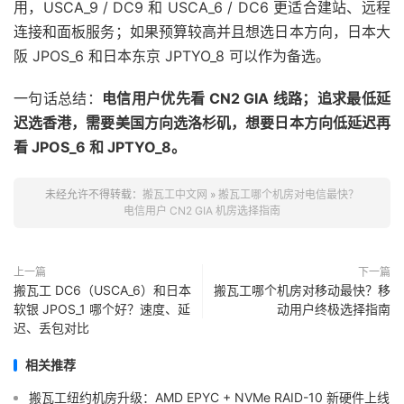
用，USCA_9 / DC9 和 USCA_6 / DC6 更适合建站、远程
连接和面板服务；如果预算较高并且想选日本方向，日本大
阪 JPOS_6 和日本东京 JPTYO_8 可以作为备选。
一句话总结：
电信用户优先看 CN2 GIA 线路；追求最低延
迟选香港，需要美国方向选洛杉矶，想要日本方向低延迟再
看 JPOS_6 和 JPTYO_8。
未经允许不得转载：
搬瓦工中文网
»
搬瓦工哪个机房对电信最快？
电信用户 CN2 GIA 机房选择指南
上一篇
下一篇
搬瓦工 DC6（USCA_6）和日本
搬瓦工哪个机房对移动最快？移
软银 JPOS_1 哪个好？速度、延
动用户终极选择指南
迟、丢包对比
相关推荐
搬瓦工纽约机房升级：AMD EPYC + NVMe RAID-10 新硬件上线