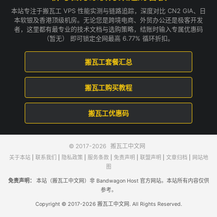
本站专注于搬瓦工 VPS 性能实测与链路追踪，深度对比 CN2 GIA、日
本软银及香港顶级机房。无论您是跨境电商、外贸办公还是极客开发
者，这里都有最专业的技术文档与选购策略，结账时输入专属优惠码
（暂无） 即可锁定全网最高 6.77% 循环折扣。
搬瓦工套餐汇总
搬瓦工购买教程
搬瓦工优惠码
© 2017-2026
搬瓦工中文网
关于本站
|
联系我们
|
隐私政策
|
服务条款
|
免责声明
|
联盟声明
|
文章归档
|
网站地
图
免责声明：
本站（搬瓦工中文网）非 Bandwagon Host 官方网站。本站所有内容仅供
参考。
Copyright © 2017-2026 搬瓦工中文网. All Rights Reserved.