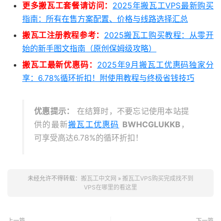
更多搬瓦工套餐请访问：
2025年搬瓦工VPS最新购买
指南：所有在售方案配置、价格与线路选择汇总
搬瓦工注册教程参考：
2025搬瓦工购买教程：从零开
始的新手图文指南（原创保姆级攻略）
搬瓦工最新优惠码：
2025年9月搬瓦工优惠码独家分
享：6.78%循环折扣！附使用教程与终极省钱技巧
优惠提示：
在结算时，不要忘记使用本站提
供的最新
搬瓦工优惠码
BWHCGLUKKB
，
可享受高达6.78%的循环折扣！
未经允许不得转载：
搬瓦工中文网
»
搬瓦工VPS购买完成找不到
VPS在哪里的看这里
上一篇
下一篇