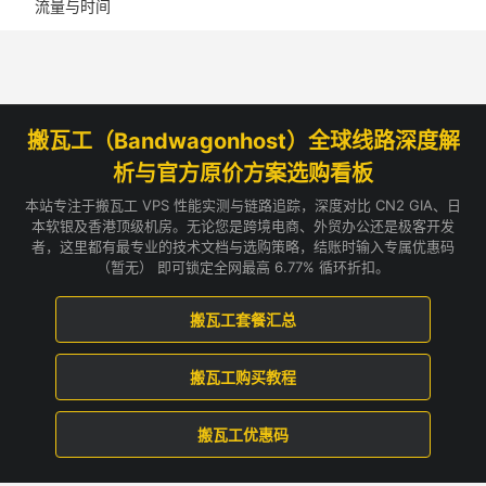
流量与时间
搬瓦工（Bandwagonhost）全球线路深度解
析与官方原价方案选购看板
本站专注于搬瓦工 VPS 性能实测与链路追踪，深度对比 CN2 GIA、日
本软银及香港顶级机房。无论您是跨境电商、外贸办公还是极客开发
者，这里都有最专业的技术文档与选购策略，结账时输入专属优惠码
（暂无） 即可锁定全网最高 6.77% 循环折扣。
搬瓦工套餐汇总
搬瓦工购买教程
搬瓦工优惠码