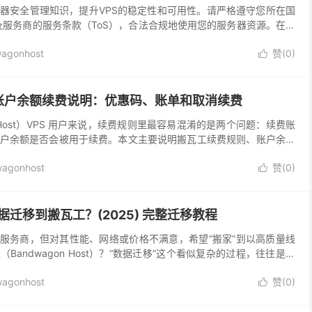
器安全管理知识，提升VPS的稳定性和可用性。请严格遵守您所在国
及服务商的服务条款（ToS），合法合规地使用您的服务器资源。在购
 Host）VPS后，每个用户最核心的期望...
agonhost
赞(
0
)

账户余额续费说明：优惠码、账单和取消续费
onHost）VPS 用户来说，续费规则里最容易混淆的是两个问题：续费账
户余额是否会被用于续费。本文主要说明搬瓦工续费规则、账户余额
续费和无账单排查，适合在续费前先了解规则...
agonhost
赞(
0
)

据迁移到搬瓦工？(2025) 完整迁移教程
S服务商，但对其性能、网络或价格不满意，希望“搬家”到以高质量线
Bandwagon Host）？“数据迁移”这个看似复杂的过程，往往是让
坎。 很多老用户可能还记得，搬瓦工...
agonhost
赞(
0
)
