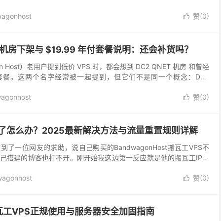
通过 DC2、D...
agonhost
赞(
0
)

T 机房下架与 $19.99 年付套餐说明：还会补货吗？
n Host）老用户提到低价 VPS 时，都会想到 DC2 QNET 机房 和曾经
 年付套餐。这两个名字经常被一起提到，但它们不是同一个概念：DC2
杉矶机房名称，...
agonhost
赞(
0
)

了怎么办？2025最新解决方法与流量重置规则详解
了一位网友的求助，说自己购买的BandwagonHost搬瓦工VPS不
自己搭建的博客也打不开。刚开始我这边第一反应就是他的搬瓦工IP被
原因导致诸多国外主机的IP地址被封，...
agonhost
赞(
0
)

瓦工VPS正规使用与服务器安全加固指南