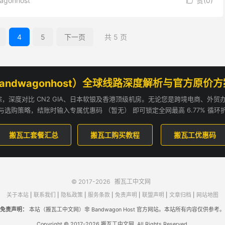
agonhost
赞(
0
)

4
5
下一页
共 5 页
andwagonhost）全球线路深度解析与官方原价
追踪，深度对比 CN2 GIA、日本软银及香港顶级机房。无论您是跨境电商、外
与选购策略，结账时输入专属优惠码 （暂无） 即可锁定全网最高 6.77% 循环
搬瓦工套餐汇总
搬瓦工购买教程
搬瓦工优惠码
© 2017-2026
搬瓦工中文网
关于本站
|
联系我们
|
隐私政策
|
服务条款
|
免责声明
|
联盟声明
|
文章归档
|
网站地图
免责声明：
本站（搬瓦工中文网）非 Bandwagon Host 官方网站。本站所有内容仅供参考。
Copyright © 2017-2026 搬瓦工中文网. All Rights Reserved.