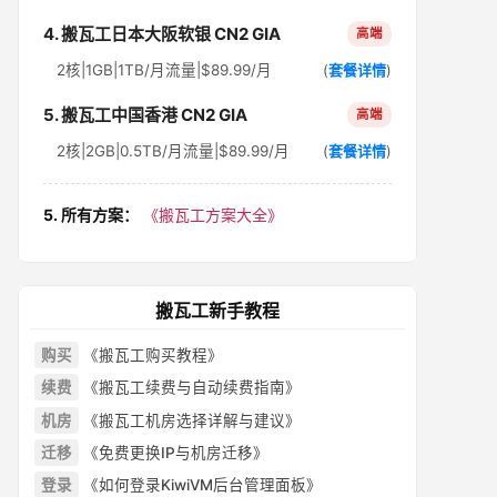
4. 搬瓦工日本大阪软银 CN2 GIA
高端
2核|1GB|1TB/月流量|$89.99/月
(
套餐详情
)
5. 搬瓦工中国香港 CN2 GIA
高端
2核|2GB|0.5TB/月流量|$89.99/月
(
套餐详情
)
5. 所有方案：
《搬瓦工方案大全》
搬瓦工新手教程
购买
《搬瓦工购买教程》
续费
《搬瓦工续费与自动续费指南》
机房
《搬瓦工机房选择详解与建议》
迁移
《免费更换IP与机房迁移》
登录
《如何登录KiwiVM后台管理面板》