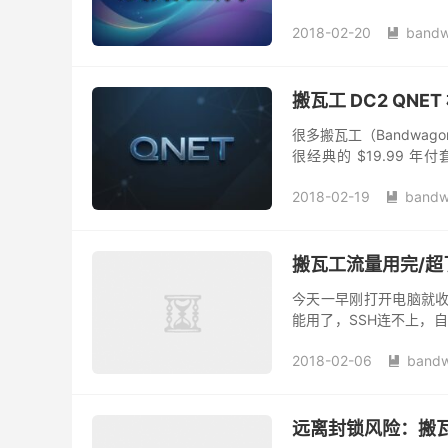
群并不一样。搬瓦工早期曾经
2018-02-20
bandw

搬瓦工 DC2 QNE
很多搬瓦工（Bandwago
很经典的 $19.99
QNET 是搬瓦工早期的洛
2018-02-19
bandw

搬瓦工流量用完/超
今天一早刚打开电脑就收到
能用了，SSH连不上，
墙了，因为前段时间的不明
2018-02-06
bandw

远离封锁风险：搬