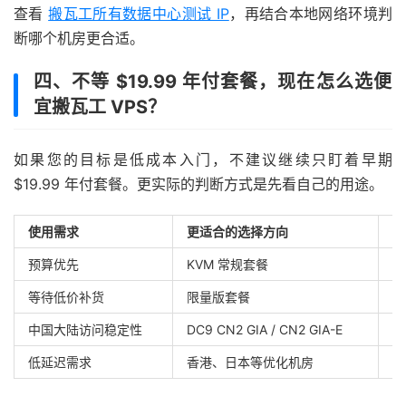
查看
搬瓦工所有数据中心测试 IP
，再结合本地网络环境判
断哪个机房更合适。
四、不等 $19.99 年付套餐，现在怎么选便
宜搬瓦工 VPS？
如果您的目标是低成本入门，不建议继续只盯着早期
$19.99 年付套餐。更实际的判断方式是先看自己的用途。
使用需求
更适合的选择方向
说
预算优先
KVM 常规套餐
适
等待低价补货
限量版套餐
可
中国大陆访问稳定性
DC9 CN2 GIA / CN2 GIA-E
比
低延迟需求
香港、日本等优化机房
适