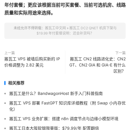
年付套餐；更应该根据当前可买套餐、当前可选机房、线路
质量和实际用途来选择。
未经允许不得转载：
搬瓦工中文网
»
搬瓦工 DC2 QNET 机房下架与
$19.99 年付套餐说明：还会补货吗？
上一篇
下一篇
搬瓦工 VPS 被墙后购买新的 IP
搬瓦工 CN2 线路进化史：CN2
价格调整为 2.82 美元
GT、CN2 GIA 和 GIA-E 有什么
区别？
相关推荐
搬瓦工是什么？BandwagonHost 新手入门科普指南
搬瓦工 VPS 部署 FastGPT 知识库详细教程（附 Swap 小内存优
化）
搬瓦工 VPS 业务扩展：搭建 n8n 调度节点与边缘小模型环境
搬瓦工日本大阪软银限量版：$79.99/年 配置翻倍