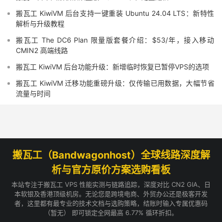
搬瓦工 KiwiVM 后台支持一键重装 Ubuntu 24.04 LTS：新特性
解析与升级教程
搬瓦工 The DC6 Plan 限量版套餐介绍：$53/年，接入移动
CMIN2 高端线路
搬瓦工 KiwiVM 后台功能升级：新增临时恢复已暂停VPS的选项
搬瓦工 KiwiVM 迁移功能重磅升级：仅传输已用数据，大幅节省
流量与时间
搬瓦工（Bandwagonhost）全球线路深度解
析与官方原价方案选购看板
本站专注于搬瓦工 VPS 性能实测与链路追踪，深度对比 CN2 GIA、日
本软银及香港顶级机房。无论您是跨境电商、外贸办公还是极客开发
者，这里都有最专业的技术文档与选购策略，结账时输入专属优惠码
（暂无） 即可锁定全网最高 6.77% 循环折扣。