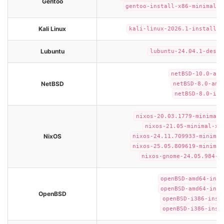
Gentoo
gentoo-install-x86-minimal-2
Kali Linux
kali-linux-2026.1-installer
Lubuntu
lubuntu-24.04.1-deskt
netBSD-10.0-amd
NetBSD
netBSD-8.0-amd
netBSD-8.0-i38
nixos-20.03.1779-minimal-
nixos-21.05-minimal-x8
NixOS
nixos-24.11.709933-minimal
nixos-25.05.809619-minimal
nixos-gnome-24.05.984-x
openBSD-amd64-inst
openBSD-amd64-inst
OpenBSD
openBSD-i386-inst
openBSD-i386-inst