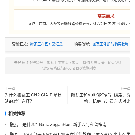
高端需求
香港、东京、大阪等高端线路价格更高，适合对国内访问速度、低
套餐汇总：
搬瓦工在售方案汇总
购买教程：
搬瓦工注册与购买教程
未经允许不得转载：
搬瓦工中文网
»
搬瓦工操作系统大全：KiwiVM
一键安装系统与Mount ISO镜像列表
上一篇
下一篇
为什么搬瓦工 CN2 GIA-E 是建
搬瓦工和Vultr哪个好？线路、价
站的最佳选择？
格、机房与计费方式对比
相关推荐
搬瓦工是什么？BandwagonHost 新手入门科普指南
搬瓦工 VPS 部署 FastGPT 知识库详细教程（附 Swap 小内存优