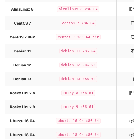
AlmaLinux 8
旧版
almalinux-8-x86_64
CentOS 7
已停
centos-7-x86_64
CentOS 7 BBR
已停
centos-7-x86_64-bbr
Debian 11
不建
debian-11-x86_64
Debian 12
debian-12-x86_64
Debian 13
优
debian-13-x86_64
Rocky Linux 8
旧版
rocky-8-x86_64
Rocky Linux 9
rocky-9-x86_64
Ubuntu 16.04
标准
ubuntu-16.04-x86_64
Ubuntu 18.04
标准
ubuntu-18.04-x86_64