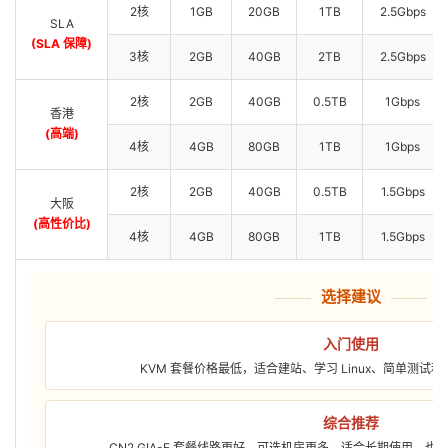
2核
1GB
20GB
1TB
2.5Gbps
SLA
(SLA 保障)
3核
2GB
40GB
2TB
2.5Gbps
2核
2GB
40GB
0.5TB
1Gbps
香港
(高端)
4核
4GB
80GB
1TB
1Gbps
2核
2GB
40GB
0.5TB
1.5Gbps
大阪
(高性价比)
4核
4GB
80GB
1TB
1.5Gbps
选择建议
入门使用
KVM 套餐价格最低，适合建站、学习 Linux、简单测试
综合推荐
CN2 GIA-E 套餐线路更好、可选机房更多，适合长期使用，