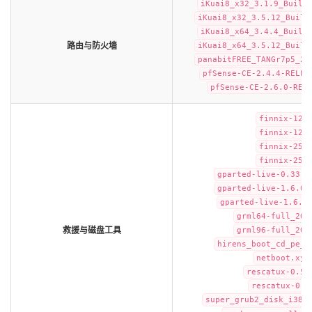
iKuai8_x32_3.1.9_Build
iKuai8_x32_3.5.12_Build
iKuai8_x64_3.4.4_Build
路由与防火墙
iKuai8_x64_3.5.12_Build
panabitFREE_TANGr7p5_20
pfSense-CE-2.4.4-RELEA
pfSense-CE-2.6.0-REL
finnix-125
finnix-126
finnix-250
finnix-251
gparted-live-0.33.0
gparted-live-1.6.0-
gparted-live-1.6.0
grml64-full_202
救援与磁盘工具
grml96-full_201
hirens_boot_cd_pe_1
netboot.xyz
rescatux-0.51
rescatux-0.7
super_grub2_disk_i386