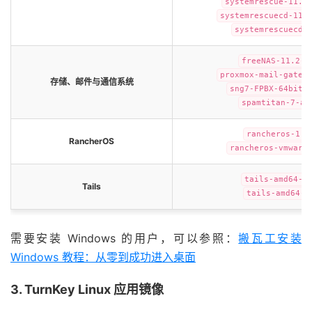
systemrescue-11.0
systemrescuecd-11.
systemrescuecd-
freeNAS-11.2-U
proxmox-mail-gatew
存储、邮件与通信系统
sng7-FPBX-64bit-
spamtitan-7-am
rancheros-1.5
RancherOS
rancheros-vmware
tails-amd64-5
Tails
tails-amd64-6
需要安装 Windows 的用户，可以参照：
搬瓦工安装
Windows 教程：从零到成功进入桌面
3. TurnKey Linux 应用镜像