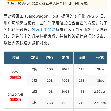
机房、线路和付款周期确认是否适合自己的使用需求。
面对搬瓦工 (Bandwagon Host) 提供的多样化 VPS 选项，
用户可能需要花费一些时间来定位最适合自己的方案。为了
简化这一过程，
搬瓦工中文网
特意筛选了当前市场上反馈较
好、咨询较多的几款热销套餐，并将其关键信息汇总成表，
以便大家快速浏览和对比。
套餐
CPU
内存
硬盘
流量
带宽
2核
1GB
20GB
1TB
1Gbps
KVM
(最便宜)
3核
2GB
40GB
2TB
1Gbps
2核
1GB
20GB
1TB
2.5Gbps
CN2 GIA-E
(最推荐)
3核
2GB
40GB
2TB
2.5Gbps