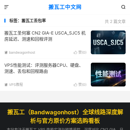
搬瓦工中文网


标签：搬瓦工丢包率
共 2 篇文章
搬瓦工圣何塞 CN2 GIA-E USCA_SJC5 机
房延迟、测速和回程评测
bandwagonhost
赞(
0
)


VPS性能测试：评测服务器CPU、硬盘、
测速、丢包和回程路由
VPS教程
赞(
0
)


搬瓦工（Bandwagonhost）全球线路深度解
析与官方原价方案选购看板
本站专注于搬瓦工 VPS 性能实测与链路追踪，深度对比 CN2 GIA、日