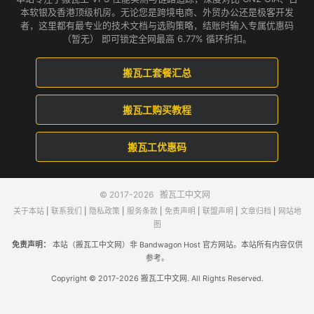
本软银及香港顶级机房。无论您是跨境电商、外贸办公还是极客开发
者，这里都有最专业的技术文档与选购策略，结账时输入专属优惠码
（暂无） 即可锁定全网最高 6.77% 循环折扣。
搬瓦工套餐汇总
搬瓦工购买教程
搬瓦工优惠码
© 2017-2026
搬瓦工中文网
关于本站
|
联系我们
|
隐私政策
|
服务条款
|
免责声明
|
联盟声明
|
文章归档
|
网站地
图
免责声明：
本站（搬瓦工中文网）非 Bandwagon Host 官方网站。本站所有内容仅供
参考。
Copyright © 2017-2026 搬瓦工中文网. All Rights Reserved.