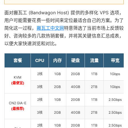
面对搬瓦工 (Bandwagon Host) 提供的多样化 VPS 选项，
用户可能需要花费一些时间来定位最适合自己的方案。为了
简化这一过程，
搬瓦工中文网
特意筛选了当前市场上反馈较
好、咨询较多的几款热销套餐，并将其关键信息汇总成表，
以便大家快速浏览和对比。
套餐
CPU
内存
硬盘
流量
带宽
2核
1GB
20GB
1TB
1Gbps
KVM
(最便宜)
3核
2GB
40GB
2TB
1Gbps
2核
1GB
20GB
1TB
2.5Gbps
CN2 GIA-E
(最推荐)
3核
2GB
40GB
2TB
2.5Gbps
2核
1GB
20GB
1TB
2.5Gbps