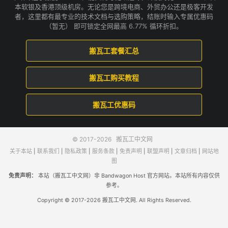
本软银及香港顶级机房。无论您是跨境电商、外贸办公还是极客开发
者，这里都有最专业的技术文档与选购策略，结账时输入专属优惠码
（暂无） 即可锁定全网最高 6.77% 循环折扣。
搬瓦工套餐汇总
搬瓦工购买教程
搬瓦工优惠码
© 2017-2026
搬瓦工中文网
关于本站
|
联系我们
|
隐私政策
|
服务条款
|
免责声明
|
联盟声明
|
文章归档
|
网站地
图
免责声明：
本站（搬瓦工中文网）非 Bandwagon Host 官方网站。本站所有内容仅供
参考。
Copyright © 2017-2026 搬瓦工中文网. All Rights Reserved.