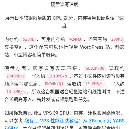
展示日本软银限量版的 CPU 跑分、内存容量和硬盘读写速
度
内存约
，可用内存约
，还带有约
528MB
424MB
289MB
交换空间，这个配置可以运行轻量 WordPress 站、静态
站、小型博客和简单服务。
硬盘方面，顺序读写表现不错，
读取约
SEQ1M/Q8
，写入约
，不过小文件随机读写没有
2749MB/s
1919MB/s
顺序读写那么高，
读取约
，写入约
RND4K/Q1
13.6MB/s
。所以这台机器适合轻量建站和线路测试，不适
13.7MB/s
合长期高写入、高并发或者频繁跑重任务。
如果你想自己测试 VPS 的 CPU、内存、硬盘和网络情况，
可以参考
搬瓦工 VPS 性能测试教程：从 ZBench 到 YABS
的进化
，本文只保留关键测试结果，不再贴完整脚本输出，