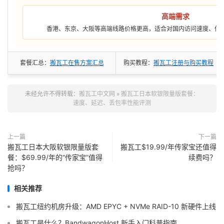
高端需求
香港、东京、大阪等高端线路价格更高，适合对国内访问速度、低
套餐汇总：
搬瓦工在售方案汇总
购买教程：
搬瓦工注册与购买教程
未经允许不得转载：
搬瓦工中文网
»
搬瓦工日本软银限量版套餐：
速度、延迟、丢包率性能评测
上一篇
下一篇
搬瓦工日本大阪软银限量版套
搬瓦工$19.99/年传家宝还值得
餐：$69.99/年的“传家宝”值得
续费吗？
抢吗？
相关推荐
搬瓦工纽约机房升级：AMD EPYC + NVMe RAID-10 新硬件上线
搬瓦工是什么？BandwagonHost 新手入门科普指南