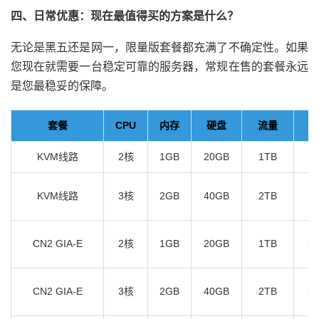
四、日常优惠：现在最值得买的方案是什么？
无论是黑五还是网一，限量版套餐都充满了不确定性。如果
您现在就需要一台稳定可靠的服务器，常规在售的套餐永远
是您最稳妥的保障。
套餐
CPU
内存
硬盘
流量
KVM线路
2核
1GB
20GB
1TB
1
KVM线路
3核
2GB
40GB
2TB
1
CN2 GIA-E
2核
1GB
20GB
1TB
2.
CN2 GIA-E
3核
2GB
40GB
2TB
2.