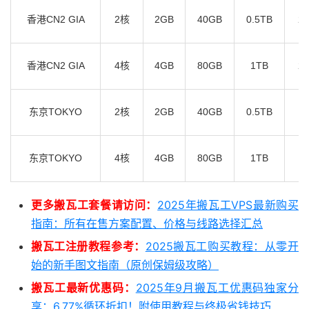
香港CN2 GIA
2核
2GB
40GB
0.5TB
2.
香港CN2 GIA
4核
4GB
80GB
1TB
2.
东京TOKYO
2核
2GB
40GB
0.5TB
1.
东京TOKYO
4核
4GB
80GB
1TB
1.
更多搬瓦工套餐请访问：
2025年搬瓦工VPS最新购买
指南：所有在售方案配置、价格与线路选择汇总
搬瓦工注册教程参考：
2025搬瓦工购买教程：从零开
始的新手图文指南（原创保姆级攻略）
搬瓦工最新优惠码：
2025年9月搬瓦工优惠码独家分
享：6.77%循环折扣！附使用教程与终极省钱技巧