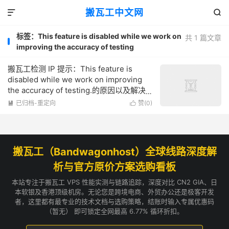
搬瓦工中文网


标签：This feature is disabled while we work on
共 1 篇文章
improving the accuracy of testing
搬瓦工检测 IP 提示：This feature is
disabled while we work on improving
the accuracy of testing.的原因以及解决
办法
已归档-重定向
赞(
0
)


搬瓦工（Bandwagonhost）全球线路深度解
析与官方原价方案选购看板
本站专注于搬瓦工 VPS 性能实测与链路追踪，深度对比 CN2 GIA、日
本软银及香港顶级机房。无论您是跨境电商、外贸办公还是极客开发
者，这里都有最专业的技术文档与选购策略，结账时输入专属优惠码
（暂无） 即可锁定全网最高 6.77% 循环折扣。