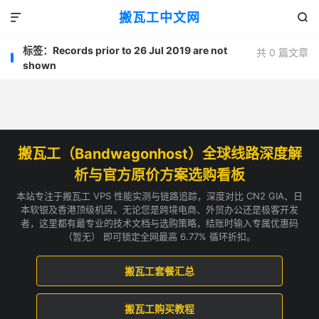
搬瓦工中文网


标签：Records prior to 26 Jul 2019 are not
共 0 篇文章
shown
搬瓦工（Bandwagonhost）全球线路深度解
析与官方原价方案选购看板
本站专注于搬瓦工 VPS 性能实测与链路追踪，深度对比 CN2 GIA、日
本软银及香港顶级机房。无论您是跨境电商、外贸办公还是极客开发
者，这里都有最专业的技术文档与选购策略，结账时输入专属优惠码
（暂无） 即可锁定全网最高 6.77% 循环折扣。
搬瓦工套餐汇总
搬瓦工购买教程