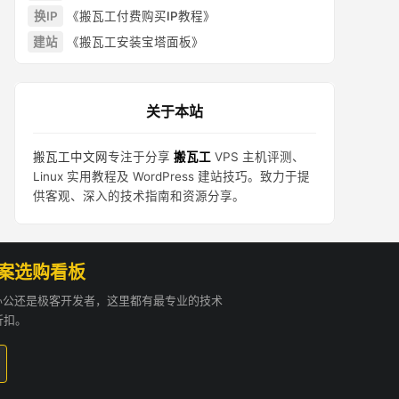
换IP
《搬瓦工付费购买IP教程》
建站
《搬瓦工安装宝塔面板》
关于本站
搬瓦工中文网
专注于分享
搬瓦工
VPS 主机评测、
Linux 实用教程及 WordPress 建站技巧。致力于提
供客观、深入的技术指南和资源分享。
方案选购看板
贸办公还是极客开发者，这里都有最专业的技术
折扣。