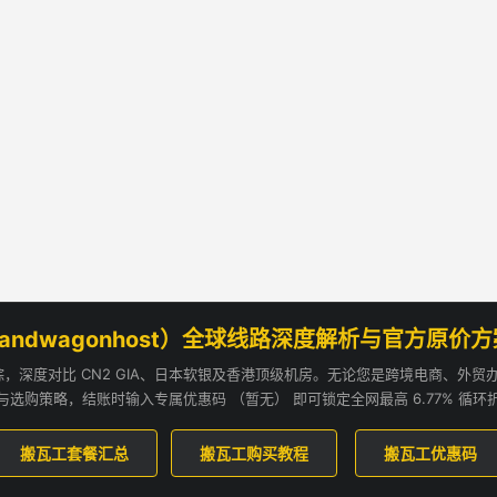
andwagonhost）全球线路深度解析与官方原价
追踪，深度对比 CN2 GIA、日本软银及香港顶级机房。无论您是跨境电商、外
与选购策略，结账时输入专属优惠码 （暂无） 即可锁定全网最高 6.77% 循环
搬瓦工套餐汇总
搬瓦工购买教程
搬瓦工优惠码