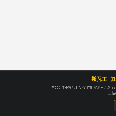
搬瓦工（B
本站专注于搬瓦工 VPS 性能实测与链路
文档