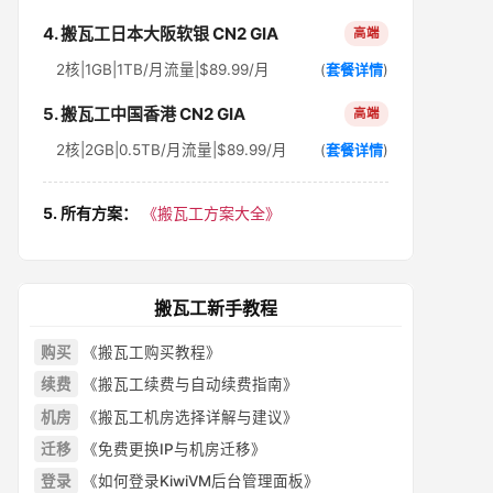
4. 搬瓦工日本大阪软银 CN2 GIA
高端
2核|1GB|1TB/月流量|$89.99/月
(
套餐详情
)
5. 搬瓦工中国香港 CN2 GIA
高端
2核|2GB|0.5TB/月流量|$89.99/月
(
套餐详情
)
5. 所有方案：
《搬瓦工方案大全》
搬瓦工新手教程
购买
《搬瓦工购买教程》
续费
《搬瓦工续费与自动续费指南》
机房
《搬瓦工机房选择详解与建议》
迁移
《免费更换IP与机房迁移》
登录
《如何登录KiwiVM后台管理面板》