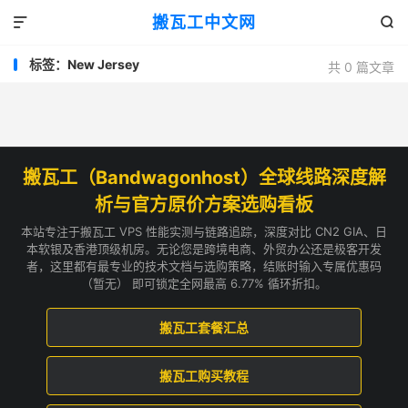
搬瓦工中文网


标签：New Jersey
共 0 篇文章
搬瓦工（Bandwagonhost）全球线路深度解
析与官方原价方案选购看板
本站专注于搬瓦工 VPS 性能实测与链路追踪，深度对比 CN2 GIA、日
本软银及香港顶级机房。无论您是跨境电商、外贸办公还是极客开发
者，这里都有最专业的技术文档与选购策略，结账时输入专属优惠码
（暂无） 即可锁定全网最高 6.77% 循环折扣。
搬瓦工套餐汇总
搬瓦工购买教程