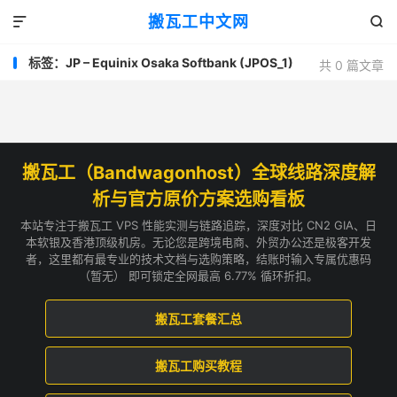
搬瓦工中文网


标签：JP – Equinix Osaka Softbank (JPOS_1)
共 0 篇文章
搬瓦工（Bandwagonhost）全球线路深度解
析与官方原价方案选购看板
本站专注于搬瓦工 VPS 性能实测与链路追踪，深度对比 CN2 GIA、日
本软银及香港顶级机房。无论您是跨境电商、外贸办公还是极客开发
者，这里都有最专业的技术文档与选购策略，结账时输入专属优惠码
（暂无） 即可锁定全网最高 6.77% 循环折扣。
搬瓦工套餐汇总
搬瓦工购买教程