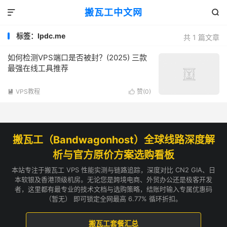
搬瓦工中文网


标签：Ipdc.me
共 1 篇文章
如何检测VPS端口是否被封？(2025) 三款
最强在线工具推荐
VPS教程
赞(
0
)


搬瓦工（Bandwagonhost）全球线路深度解
析与官方原价方案选购看板
本站专注于搬瓦工 VPS 性能实测与链路追踪，深度对比 CN2 GIA、日
本软银及香港顶级机房。无论您是跨境电商、外贸办公还是极客开发
者，这里都有最专业的技术文档与选购策略，结账时输入专属优惠码
（暂无） 即可锁定全网最高 6.77% 循环折扣。
搬瓦工套餐汇总