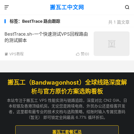
搬瓦工中文网


标签：BestTrace 路由跟踪
共 1 篇文章
BestTrace.sh-一个快速测试VPS回程路由
的测试脚本
VPS教程
赞(
0
)


搬瓦工（Bandwagonhost）全球线路深度解
析与官方原价方案选购看板
本站专注于搬瓦工 VPS 性能实测与链路追踪，深度对比 CN2 GIA、日
本软银及香港顶级机房。无论您是跨境电商、外贸办公还是极客开发
者，这里都有最专业的技术文档与选购策略，结账时输入专属优惠码
（暂无） 即可锁定全网最高 6.77% 循环折扣。
搬瓦工套餐汇总