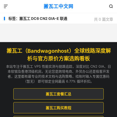
搬瓦工中文网


标签：搬瓦工 DC6 CN2 GIA-E 联通
共 0 篇文章
搬瓦工（Bandwagonhost）全球线路深度解
析与官方原价方案选购看板
本站专注于搬瓦工 VPS 性能实测与链路追踪，深度对比 CN2 GIA、日
本软银及香港顶级机房。无论您是跨境电商、外贸办公还是极客开发
者，这里都有最专业的技术文档与选购策略，结账时输入专属优惠码
（暂无） 即可锁定全网最高 6.77% 循环折扣。
搬瓦工套餐汇总
搬瓦工购买教程