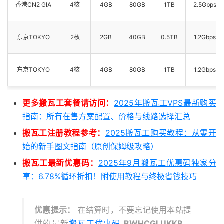
香港CN2 GIA
4核
4GB
80GB
1TB
2.5Gbps
东京TOKYO
2核
2GB
40GB
0.5TB
1.2Gbps
东京TOKYO
4核
4GB
80GB
1TB
1.2Gbps
更多搬瓦工套餐请访问：
2025年搬瓦工VPS最新购买
指南：所有在售方案配置、价格与线路选择汇总
搬瓦工注册教程参考：
2025搬瓦工购买教程：从零开
始的新手图文指南（原创保姆级攻略）
搬瓦工最新优惠码：
2025年9月搬瓦工优惠码独家分
享：6.78%循环折扣！附使用教程与终极省钱技巧
优惠提示：
在结算时，不要忘记使用本站提
供的最新
搬瓦工优惠码
BWHCGLUKKB
，