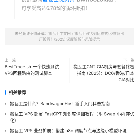
可享受高达6.78%的循环折扣！
未经允许不得转载：
搬瓦工中文网
»
搬瓦工VPS如何格式化/恢复出
厂设置？(2025) 深度解析与风险提示
上一篇
下一篇
BestTrace.sh-一个快速测试
搬瓦工CN2 GIA机房与套餐终极
VPS回程路由的测试脚本
指南 (2025)：DC6/香港/日本
GIA对比
相关推荐
搬瓦工是什么？BandwagonHost 新手入门科普指南
搬瓦工 VPS 部署 FastGPT 知识库详细教程（附 Swap 小内存优
化）
搬瓦工 VPS 业务扩展：搭建 n8n 调度节点与边缘小模型环境