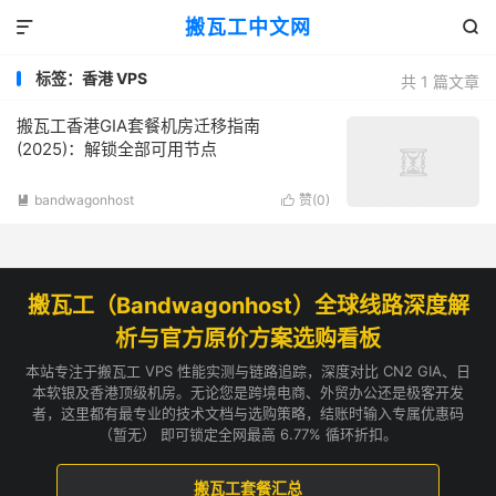
搬瓦工中文网


标签：香港 VPS
共 1 篇文章
搬瓦工香港GIA套餐机房迁移指南
(2025)：解锁全部可用节点
bandwagonhost
赞(
0
)


搬瓦工（Bandwagonhost）全球线路深度解
析与官方原价方案选购看板
本站专注于搬瓦工 VPS 性能实测与链路追踪，深度对比 CN2 GIA、日
本软银及香港顶级机房。无论您是跨境电商、外贸办公还是极客开发
者，这里都有最专业的技术文档与选购策略，结账时输入专属优惠码
（暂无） 即可锁定全网最高 6.77% 循环折扣。
搬瓦工套餐汇总