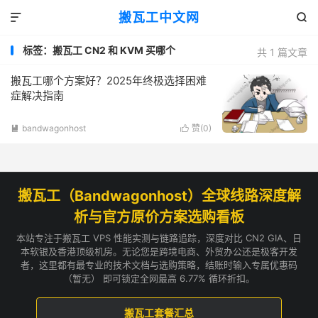
搬瓦工中文网


标签：搬瓦工 CN2 和 KVM 买哪个
共 1 篇文章
搬瓦工哪个方案好？2025年终极选择困难
症解决指南
bandwagonhost
赞(
0
)


搬瓦工（Bandwagonhost）全球线路深度解
析与官方原价方案选购看板
本站专注于搬瓦工 VPS 性能实测与链路追踪，深度对比 CN2 GIA、日
本软银及香港顶级机房。无论您是跨境电商、外贸办公还是极客开发
者，这里都有最专业的技术文档与选购策略，结账时输入专属优惠码
（暂无） 即可锁定全网最高 6.77% 循环折扣。
搬瓦工套餐汇总