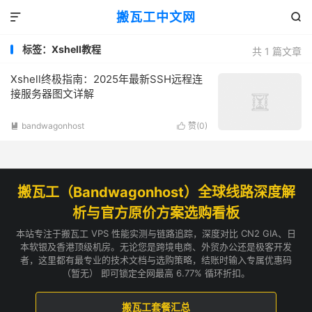
搬瓦工中文网


标签：Xshell教程
共 1 篇文章
Xshell终极指南：2025年最新SSH远程连
接服务器图文详解
bandwagonhost
赞(
0
)


搬瓦工（Bandwagonhost）全球线路深度解
析与官方原价方案选购看板
本站专注于搬瓦工 VPS 性能实测与链路追踪，深度对比 CN2 GIA、日
本软银及香港顶级机房。无论您是跨境电商、外贸办公还是极客开发
者，这里都有最专业的技术文档与选购策略，结账时输入专属优惠码
（暂无） 即可锁定全网最高 6.77% 循环折扣。
搬瓦工套餐汇总