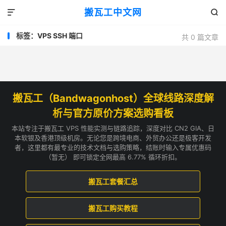
搬瓦工中文网


标签：VPS SSH 端口
共 0 篇文章
搬瓦工（Bandwagonhost）全球线路深度解
析与官方原价方案选购看板
本站专注于搬瓦工 VPS 性能实测与链路追踪，深度对比 CN2 GIA、日
本软银及香港顶级机房。无论您是跨境电商、外贸办公还是极客开发
者，这里都有最专业的技术文档与选购策略，结账时输入专属优惠码
（暂无） 即可锁定全网最高 6.77% 循环折扣。
搬瓦工套餐汇总
搬瓦工购买教程