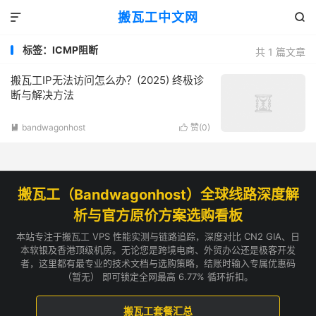
搬瓦工中文网


标签：ICMP阻断
共 1 篇文章
搬瓦工IP无法访问怎么办？(2025) 终极诊
断与解决方法
bandwagonhost
赞(
0
)


搬瓦工（Bandwagonhost）全球线路深度解
析与官方原价方案选购看板
本站专注于搬瓦工 VPS 性能实测与链路追踪，深度对比 CN2 GIA、日
本软银及香港顶级机房。无论您是跨境电商、外贸办公还是极客开发
者，这里都有最专业的技术文档与选购策略，结账时输入专属优惠码
（暂无） 即可锁定全网最高 6.77% 循环折扣。
搬瓦工套餐汇总