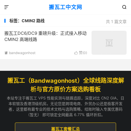
搬瓦工中文网


标签：CMIN2 路线
共 1 篇文章
搬瓦工DC6/DC9 重磅升级：正式接入移动
CMIN2 高端线路
bandwagonhost
赞(
0
)


搬瓦工（Bandwagonhost）全球线路深度解
析与官方原价方案选购看板
本站专注于搬瓦工 VPS 性能实测与链路追踪，深度对比 CN2 GIA、日
本软银及香港顶级机房。无论您是跨境电商、外贸办公还是极客开发
者，这里都有最专业的技术文档与选购策略，结账时输入专属优惠码
（暂无） 即可锁定全网最高 6.77% 循环折扣。
搬瓦工套餐汇总