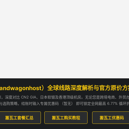
andwagonhost）全球线路深度解析与官方原价
追踪，深度对比 CN2 GIA、日本软银及香港顶级机房。无论您是跨境电商、外
与选购策略，结账时输入专属优惠码 （暂无） 即可锁定全网最高 6.77% 循环
搬瓦工套餐汇总
搬瓦工购买教程
搬瓦工优惠码