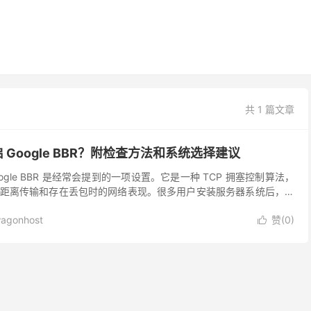
共 1 篇文章
开启 Google BBR？附检查方法和系统选择建议
oogle BBR 是经常会提到的一项设置。它是一种 TCP 拥塞控制算法，
距离传输和存在丢包时的网络表现。很多用户安装服务器系统后，都
R，再决定是否需要开启。 早期...
agonhost
赞(
0
)
