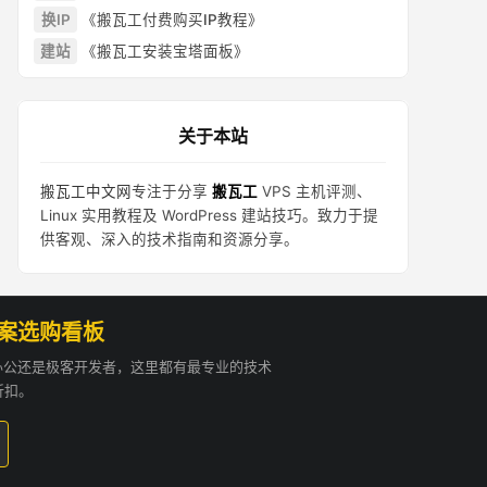
换IP
《搬瓦工付费购买IP教程》
建站
《搬瓦工安装宝塔面板》
关于本站
搬瓦工中文网
专注于分享
搬瓦工
VPS 主机评测、
Linux 实用教程及 WordPress 建站技巧。致力于提
供客观、深入的技术指南和资源分享。
方案选购看板
贸办公还是极客开发者，这里都有最专业的技术
折扣。