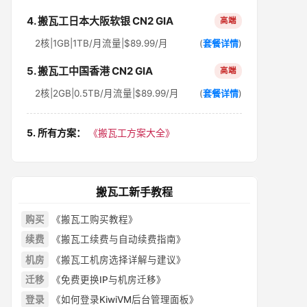
4. 搬瓦工日本大阪软银 CN2 GIA
高端
2核|1GB|1TB/月流量|$89.99/月
(
套餐详情
)
5. 搬瓦工中国香港 CN2 GIA
高端
2核|2GB|0.5TB/月流量|$89.99/月
(
套餐详情
)
5. 所有方案：
《搬瓦工方案大全》
搬瓦工新手教程
购买
《搬瓦工购买教程》
续费
《搬瓦工续费与自动续费指南》
机房
《搬瓦工机房选择详解与建议》
迁移
《免费更换IP与机房迁移》
登录
《如何登录KiwiVM后台管理面板》