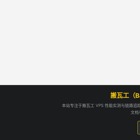
搬瓦工（B
本站专注于搬瓦工 VPS 性能实测与链路
文档