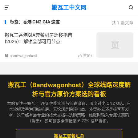
搬瓦工中文网


标签：香港 CN2 GIA 速度
共 1 篇文章
搬瓦工香港GIA套餐机房迁移指南
(2025)：解锁全部可用节点
bandwagonhost
赞(
0
)


搬瓦工（Bandwagonhost）全球线路深度解
析与官方原价方案选购看板
本站专注于搬瓦工 VPS 性能实测与链路追踪，深度对比 CN2 GIA、日
本软银及香港顶级机房。无论您是跨境电商、外贸办公还是极客开发
者，这里都有最专业的技术文档与选购策略，结账时输入专属优惠码
（暂无） 即可锁定全网最高 6.77% 循环折扣。
搬瓦工套餐汇总