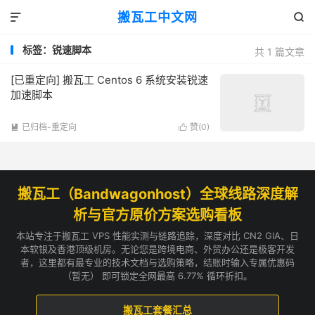
搬瓦工中文网


标签：锐速脚本
共 1 篇文章
[已重定向] 搬瓦工 Centos 6 系统安装锐速
加速脚本
已归档-重定向
赞(
0
)


搬瓦工（Bandwagonhost）全球线路深度解
析与官方原价方案选购看板
本站专注于搬瓦工 VPS 性能实测与链路追踪，深度对比 CN2 GIA、日
本软银及香港顶级机房。无论您是跨境电商、外贸办公还是极客开发
者，这里都有最专业的技术文档与选购策略，结账时输入专属优惠码
（暂无） 即可锁定全网最高 6.77% 循环折扣。
搬瓦工套餐汇总