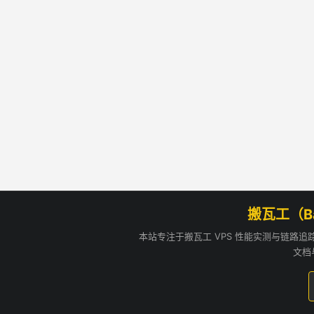
搬瓦工（B
本站专注于搬瓦工 VPS 性能实测与链路
文档