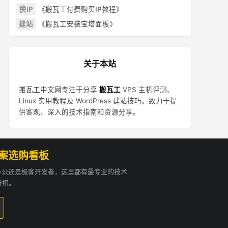
换IP
《搬瓦工付费购买IP教程》
建站
《搬瓦工安装宝塔面板》
关于本站
搬瓦工中文网
专注于分享
搬瓦工
VPS 主机评测、
Linux 实用教程及 WordPress 建站技巧。致力于提
供客观、深入的技术指南和资源分享。
方案选购看板
贸办公还是极客开发者，这里都有最专业的技术
折扣。