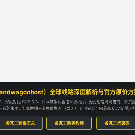
andwagonhost）全球线路深度解析与官方原价
追踪，深度对比 CN2 GIA、日本软银及香港顶级机房。无论您是跨境电商、外
与选购策略，结账时输入专属优惠码 （暂无） 即可锁定全网最高 6.77% 循环
搬瓦工套餐汇总
搬瓦工购买教程
搬瓦工优惠码