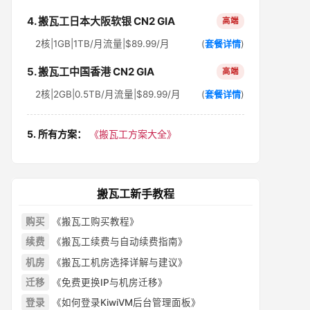
4. 搬瓦工日本大阪软银 CN2 GIA
高端
2核|1GB|1TB/月流量|$89.99/月
(
套餐详情
)
5. 搬瓦工中国香港 CN2 GIA
高端
2核|2GB|0.5TB/月流量|$89.99/月
(
套餐详情
)
5. 所有方案：
《搬瓦工方案大全》
搬瓦工新手教程
购买
《搬瓦工购买教程》
续费
《搬瓦工续费与自动续费指南》
机房
《搬瓦工机房选择详解与建议》
迁移
《免费更换IP与机房迁移》
登录
《如何登录KiwiVM后台管理面板》