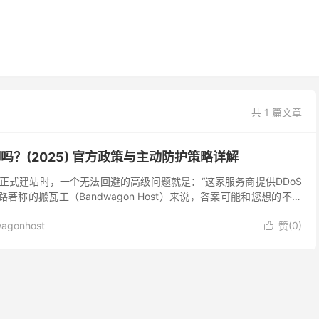
共 1 篇文章
吗？(2025) 官方政策与主动防护策略详解
于正式建站时，一个无法回避的高级问题就是：“这家服务商提供DDoS
路著称的搬瓦工（Bandwagon Host）来说，答案可能和您想的不太
读搬瓦工官方的DDoS政策，并为...
agonhost
赞(
0
)
