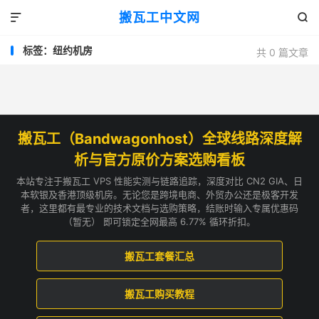
搬瓦工中文网


标签：纽约机房
共 0 篇文章
搬瓦工（Bandwagonhost）全球线路深度解
析与官方原价方案选购看板
本站专注于搬瓦工 VPS 性能实测与链路追踪，深度对比 CN2 GIA、日
本软银及香港顶级机房。无论您是跨境电商、外贸办公还是极客开发
者，这里都有最专业的技术文档与选购策略，结账时输入专属优惠码
（暂无） 即可锁定全网最高 6.77% 循环折扣。
搬瓦工套餐汇总
搬瓦工购买教程