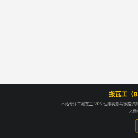
搬瓦工（B
本站专注于搬瓦工 VPS 性能实测与链路
文档