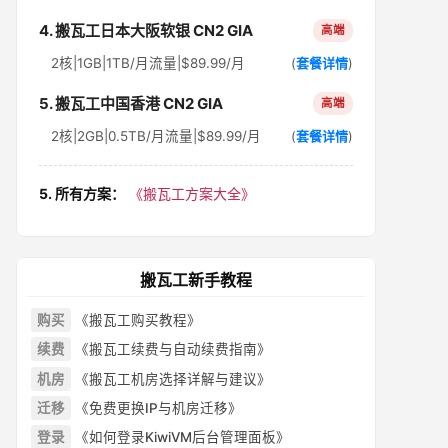
4. 搬瓦工日本大阪软银 CN2 GIA
高端
2核|1GB|1TB/月流量|$89.99/月
(
套餐详情
)
5. 搬瓦工中国香港 CN2 GIA
高端
2核|2GB|0.5TB/月流量|$89.99/月
(
套餐详情
)
5. 所有方案：
《搬瓦工方案大全》
搬瓦工新手教程
购买
《搬瓦工购买教程》
续费
《搬瓦工续费与自动续费指南》
机房
《搬瓦工机房选择详解与建议》
迁移
《免费更换IP与机房迁移》
登录
《如何登录KiwiVM后台管理面板》