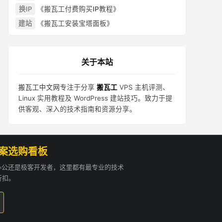
换IP
《搬瓦工付费购买IP教程》
建站
《搬瓦工安装宝塔面板》
关于本站
搬瓦工中文网
专注于分享
搬瓦工
VPS 主机评测、
Linux 实用教程及 WordPress 建站技巧。致力于提
供客观、深入的技术指南和资源分享。
方案选购看板
贸办公还是极客开发者，这里都有最专业的技术
折扣。