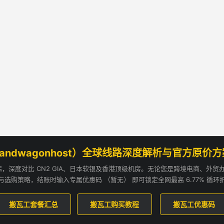
andwagonhost）全球线路深度解析与官方原价
追踪，深度对比 CN2 GIA、日本软银及香港顶级机房。无论您是跨境电商、外
与选购策略，结账时输入专属优惠码 （暂无） 即可锁定全网最高 6.77% 循环
搬瓦工套餐汇总
搬瓦工购买教程
搬瓦工优惠码